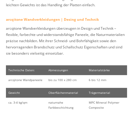
leichten Gewichts ist das Handling der Platten einfach.
arcqitone Wandverkleidungen | Desing und Technik
arcqitone Wandverkleidungen überzeugen in Design und Technik –
flexible, farbechte und widerstandsfähige Paneele, die Naturmaterialien
präzise nachbilden. Mit ihrer Schneid- und Bohrfähigkeit sowie den
hervorragenden Brandschutz und Schallschutz Eigenschaften und sind
sie besonders vielseitig einsetzbar.
Technische Daten:
Abmessungen
Materialstärke
arcqitone Wandpaneele
bis zu 100 x 280 cm
6 bis 12 mm
Gewicht
Oberflächenmaterial
Trägermaterial
ca. 3-4 kg/qm
naturnahe
MPC Mineral Polymer
Farbbeschichtung
Composite