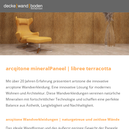
arcqitone mineralPaneel | libree terracotta
Mit über 20 Jahren Erfahrung präsentiert artstone die innovative
arcqitone Wandverkleidung. Eine innovative Lösung für modernes
Wohnen und Architektur. Diese Wandverkleidungen vereinen natürliche
Mineralien mit fortschrittlicher Technologie und schaffen eine perfekte
Balance aus Ästhetik, Langlebigkeit und Nachhaltigkeit.
arcqitone Wandverkleidungen | naturgetreue und zeitlose Wände
Das ideale Wandformat und das äußerst geringe Gewicht der Paneele