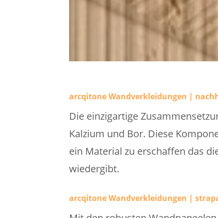
arcqitone Wandverkleidungen | nachh
Die einzigartige Zusammensetzun
Kalzium und Bor. Diese Kompon
ein Material zu erschaffen das d
wiedergibt.
arcqitone Wandverkleidungen | strapa
Mit den robusten Wandpaneelen w