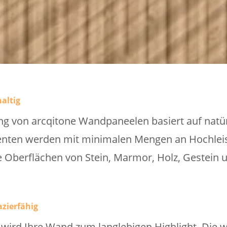
altig
g von arcqitone Wandpaneelen basiert auf natür
enten werden mit minimalen Mengen an Hochlei
ie Oberflächen von Stein, Marmor, Holz, Gestein 
zierfähig
ird Ihre Wand zum langlebigen Highlight. Die 