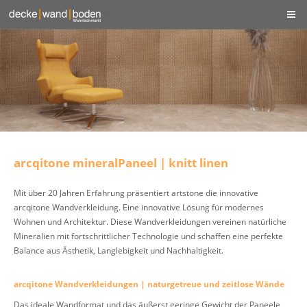
arcqitone mineralPaneel | knitt linen
Mit über 20 Jahren Erfahrung präsentiert artstone die innovative
arcqitone Wandverkleidung. Eine innovative Lösung für modernes
Wohnen und Architektur. Diese Wandverkleidungen vereinen natürliche
Mineralien mit fortschrittlicher Technologie und schaffen eine perfekte
Balance aus Ästhetik, Langlebigkeit und Nachhaltigkeit.
arcqitone Wandverkleidungen | naturgetreue und zeitlose Wände
Das ideale Wandformat und das äußerst geringe Gewicht der Paneele