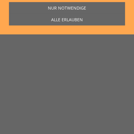
NUR NOTWENDIGE
ALLE ERLAUBEN
Sie erreichen uns Montag bis Freitag von 11:00 Uhr bis 16:00 Uhr unter
der Rufnummer
0271 77 00 10 50
in unserem Showroom in der Hagener
Straße 129, 57072 Siegen.