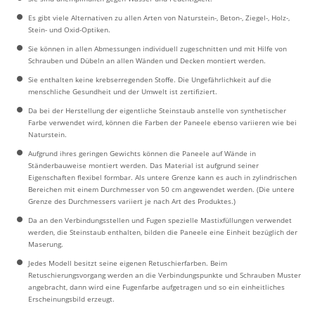
Es gibt viele Alternativen zu allen Arten von Naturstein-, Beton-, Ziegel-, Holz-,
Stein- und Oxid-Optiken.
Sie können in allen Abmessungen individuell zugeschnitten und mit Hilfe von
Schrauben und Dübeln an allen Wänden und Decken montiert werden.
Sie enthalten keine krebserregenden Stoffe. Die Ungefährlichkeit auf die
menschliche Gesundheit und der Umwelt ist zertifiziert.
Da bei der Herstellung der eigentliche Steinstaub anstelle von synthetischer
Farbe verwendet wird, können die Farben der Paneele ebenso variieren wie bei
Naturstein.
Aufgrund ihres geringen Gewichts können die Paneele auf Wände in
Ständerbauweise montiert werden. Das Material ist aufgrund seiner
Eigenschaften flexibel formbar. Als untere Grenze kann es auch in zylindrischen
Bereichen mit einem Durchmesser von 50 cm angewendet werden. (Die untere
Grenze des Durchmessers variiert je nach Art des Produktes.)
Da an den Verbindungsstellen und Fugen spezielle Mastixfüllungen verwendet
werden, die Steinstaub enthalten, bilden die Paneele eine Einheit bezüglich der
Maserung.
Jedes Modell besitzt seine eigenen Retuschierfarben. Beim
Retuschierungsvorgang werden an die Verbindungspunkte und Schrauben Muster
angebracht, dann wird eine Fugenfarbe aufgetragen und so ein einheitliches
Erscheinungsbild erzeugt.