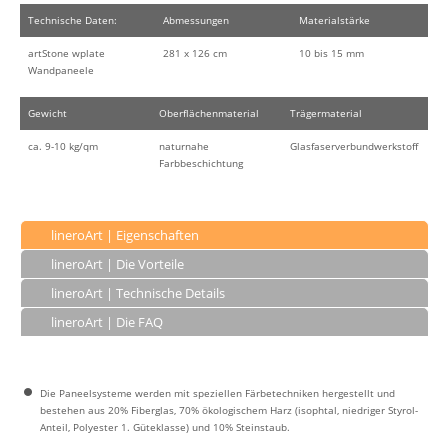
Technische Daten:
Abmessungen
Materialstärke
artStone wplate
281 x 126 cm
10 bis 15 mm
Wandpaneele
Gewicht
Oberflächenmaterial
Trägermaterial
ca. 9-10 kg/qm
naturnahe
Glasfaserverbundwerkstoff
Farbbeschichtung
lineroArt | Eigenschaften
lineroArt | Die Vorteile
lineroArt | Technische Details
lineroArt | Die FAQ
Die Paneelsysteme werden mit speziellen Färbetechniken hergestellt und
bestehen aus 20% Fiberglas, 70% ökologischem Harz (isophtal, niedriger Styrol-
Anteil, Polyester 1. Güteklasse) und 10% Steinstaub.