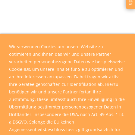
Wir verwenden Cookies um unsere Website zu
optimieren und Ihnen das Wir und unsere Partner
verarbeiten personenbezogene Daten wie beispielsweise
Cookie-IDs, um unsere Inhalte für Sie zu optimieren und
an Ihre Interessen anzupassen. Dabei fragen wir aktiv
Ihre Geräteeigenschaften zur Identifikation ab. Hierzu
benötigen wir und unsere Partner fortan Ihre
Zustimmung. Diese umfasst auch Ihre Einwilligung in die
Übermittlung bestimmter personenbezogener Daten in
Drittländer, insbesondere die USA, nach Art. 49 Abs. 1 lit.
a DSGVO. Solange die EU keinen
Angemessenheitsbeschluss fasst, gilt grundsätzlich für