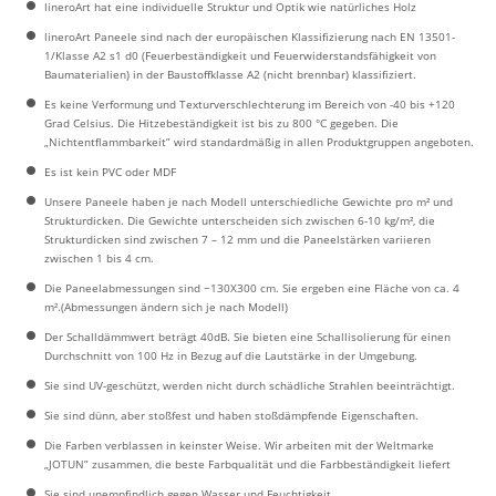
lineroArt hat eine individuelle Struktur und Optik wie natürliches Holz
lineroArt Paneele sind nach der europäischen Klassifizierung nach EN 13501-
1/Klasse A2 s1 d0 (Feuerbeständigkeit und Feuerwiderstandsfähigkeit von
Baumaterialien) in der Baustoffklasse A2 (nicht brennbar) klassifiziert.
Es keine Verformung und Texturverschlechterung im Bereich von -40 bis +120
Grad Celsius. Die Hitzebeständigkeit ist bis zu 800 °C gegeben. Die
„Nichtentflammbarkeit” wird standardmäßig in allen Produktgruppen angeboten.
Es ist kein PVC oder MDF
Unsere Paneele haben je nach Modell unterschiedliche Gewichte pro m² und
Strukturdicken. Die Gewichte unterscheiden sich zwischen 6-10 kg/m², die
Strukturdicken sind zwischen 7 – 12 mm und die Paneelstärken variieren
zwischen 1 bis 4 cm.
Die Paneelabmessungen sind ~130X300 cm. Sie ergeben eine Fläche von ca. 4
m².(Abmessungen ändern sich je nach Modell)
Der Schalldämmwert beträgt 40dB. Sie bieten eine Schallisolierung für einen
Durchschnitt von 100 Hz in Bezug auf die Lautstärke in der Umgebung.
Sie sind UV-geschützt, werden nicht durch schädliche Strahlen beeinträchtigt.
Sie sind dünn, aber stoßfest und haben stoßdämpfende Eigenschaften.
Die Farben verblassen in keinster Weise. Wir arbeiten mit der Weltmarke
„JOTUN” zusammen, die beste Farbqualität und die Farbbeständigkeit liefert
Sie sind unempfindlich gegen Wasser und Feuchtigkeit.