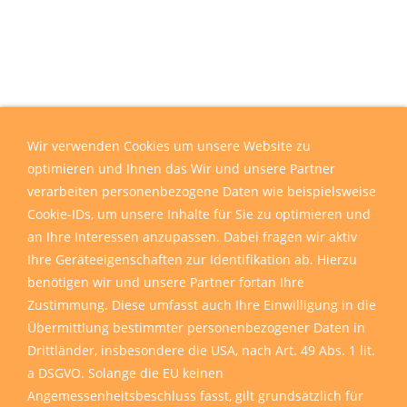
Wir verwenden Cookies um unsere Website zu
optimieren und Ihnen das Wir und unsere Partner
verarbeiten personenbezogene Daten wie beispielsweise
Cookie-IDs, um unsere Inhalte für Sie zu optimieren und
an Ihre Interessen anzupassen. Dabei fragen wir aktiv
Ihre Geräteeigenschaften zur Identifikation ab. Hierzu
benötigen wir und unsere Partner fortan Ihre
Zustimmung. Diese umfasst auch Ihre Einwilligung in die
Übermittlung bestimmter personenbezogener Daten in
Drittländer, insbesondere die USA, nach Art. 49 Abs. 1 lit.
a DSGVO. Solange die EU keinen
Angemessenheitsbeschluss fasst, gilt grundsätzlich für