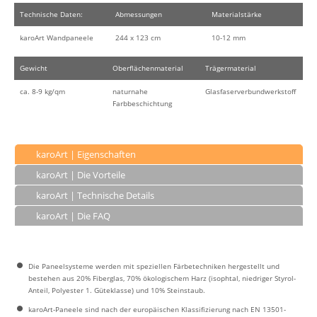
Technische Daten:
Abmessungen
Materialstärke
karoArt Wandpaneele
244 x 123 cm
10-12 mm
Gewicht
Oberflächenmaterial
Trägermaterial
ca. 8-9 kg/qm
naturnahe
Glasfaserverbundwerkstoff
Farbbeschichtung
karoArt | Eigenschaften
karoArt | Die Vorteile
karoArt | Technische Details
karoArt | Die FAQ
Die Paneelsysteme werden mit speziellen Färbetechniken hergestellt und
bestehen aus 20% Fiberglas, 70% ökologischem Harz (isophtal, niedriger Styrol-
Anteil, Polyester 1. Güteklasse) und 10% Steinstaub.
karoArt-Paneele sind nach der europäischen Klassifizierung nach EN 13501-