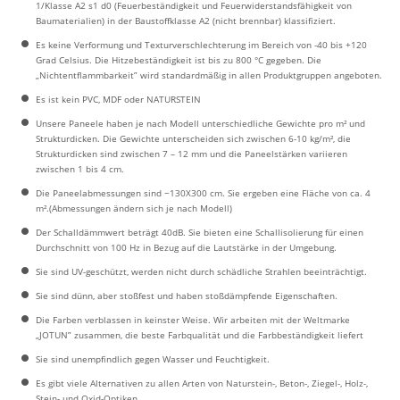
1/Klasse A2 s1 d0 (Feuerbeständigkeit und Feuerwiderstandsfähigkeit von
Baumaterialien) in der Baustoffklasse A2 (nicht brennbar) klassifiziert.
Es keine Verformung und Texturverschlechterung im Bereich von -40 bis +120
Grad Celsius. Die Hitzebeständigkeit ist bis zu 800 °C gegeben. Die
„Nichtentflammbarkeit” wird standardmäßig in allen Produktgruppen angeboten.
Es ist kein PVC, MDF oder NATURSTEIN
Unsere Paneele haben je nach Modell unterschiedliche Gewichte pro m² und
Strukturdicken. Die Gewichte unterscheiden sich zwischen 6-10 kg/m², die
Strukturdicken sind zwischen 7 – 12 mm und die Paneelstärken variieren
zwischen 1 bis 4 cm.
Die Paneelabmessungen sind ~130X300 cm. Sie ergeben eine Fläche von ca. 4
m².(Abmessungen ändern sich je nach Modell)
Der Schalldämmwert beträgt 40dB. Sie bieten eine Schallisolierung für einen
Durchschnitt von 100 Hz in Bezug auf die Lautstärke in der Umgebung.
Sie sind UV-geschützt, werden nicht durch schädliche Strahlen beeinträchtigt.
Sie sind dünn, aber stoßfest und haben stoßdämpfende Eigenschaften.
Die Farben verblassen in keinster Weise. Wir arbeiten mit der Weltmarke
„JOTUN” zusammen, die beste Farbqualität und die Farbbeständigkeit liefert
Sie sind unempfindlich gegen Wasser und Feuchtigkeit.
Es gibt viele Alternativen zu allen Arten von Naturstein-, Beton-, Ziegel-, Holz-,
Stein- und Oxid-Optiken.