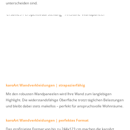
unterscheiden sind.
karoArt Wandverkleidungen | strapazierfähig
Mit den robusten Wandpaneelen wird Ihre Wand zum langlebigen
Highlight. Die widerstandsfähige Oberfläche trotzt täglichen Belastungen
und bleibt dabei stets makellos – perfekt für anspruchsvolle Wohnräume.
karoArt Wandverkleidungen | perfektes Format
Das großzügige Format von bis zu 244x123 cm machen die karoArt