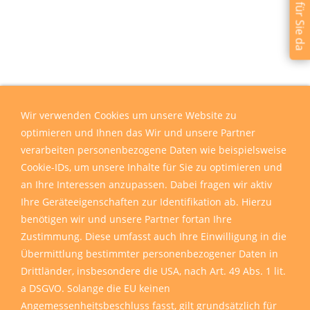
Wir sind für Sie da
Wir verwenden Cookies um unsere Website zu
optimieren und Ihnen das Wir und unsere Partner
verarbeiten personenbezogene Daten wie beispielsweise
Cookie-IDs, um unsere Inhalte für Sie zu optimieren und
an Ihre Interessen anzupassen. Dabei fragen wir aktiv
Ihre Geräteeigenschaften zur Identifikation ab. Hierzu
benötigen wir und unsere Partner fortan Ihre
Zustimmung. Diese umfasst auch Ihre Einwilligung in die
Übermittlung bestimmter personenbezogener Daten in
Drittländer, insbesondere die USA, nach Art. 49 Abs. 1 lit.
a DSGVO. Solange die EU keinen
Angemessenheitsbeschluss fasst, gilt grundsätzlich für