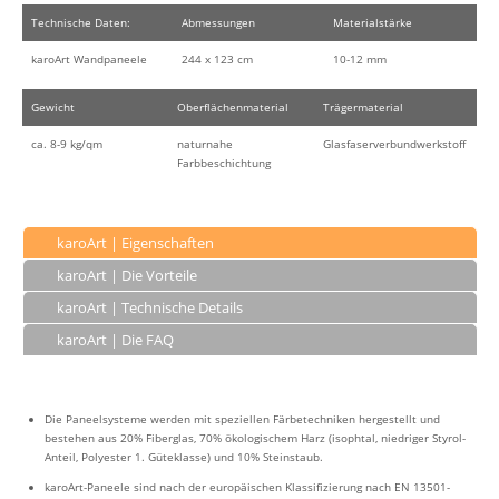
Technische Daten:
Abmessungen
Materialstärke
karoArt Wandpaneele
244 x 123 cm
10-12 mm
Gewicht
Oberflächenmaterial
Trägermaterial
ca. 8-9 kg/qm
naturnahe
Glasfaserverbundwerkstoff
Farbbeschichtung
karoArt | Eigenschaften
karoArt | Die Vorteile
karoArt | Technische Details
karoArt | Die FAQ
Die Paneelsysteme werden mit speziellen Färbetechniken hergestellt und
bestehen aus 20% Fiberglas, 70% ökologischem Harz (isophtal, niedriger Styrol-
Anteil, Polyester 1. Güteklasse) und 10% Steinstaub.
karoArt-Paneele sind nach der europäischen Klassifizierung nach EN 13501-