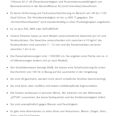
1/Klasse A2 s1 d0 (Feuerbeständigkeit und Feuerwiderstandsfähigkeit von
Baumaterialien) in der Baustoffklasse A2 (nicht brennbar) klassifiziert.
Es keine Verformung und Texturverschlechterung im Bereich von -40 bis +120
Grad Celsius. Die Hitzebeständigkeit ist bis zu 800 °C gegeben. Die
„Nichtentflammbarkeit” wird standardmäßig in allen Produktgruppen angeboten.
Es ist kein PVC, MDF oder NATURSTEIN
Unsere Paneele haben je nach Modell unterschiedliche Gewichte pro m² und
Strukturdicken. Die Gewichte unterscheiden sich zwischen 6-10 kg/m², die
Strukturdicken sind zwischen 7 – 12 mm und die Paneelstärken variieren
zwischen 1 bis 4 cm.
Die Paneelabmessungen sind ~130X300 cm. Sie ergeben eine Fläche von ca. 4
m².(Abmessungen ändern sich je nach Modell)
Der Schalldämmwert beträgt 40dB. Sie bieten eine Schallisolierung für einen
Durchschnitt von 100 Hz in Bezug auf die Lautstärke in der Umgebung.
Sie sind UV-geschützt, werden nicht durch schädliche Strahlen beeinträchtigt.
Sie sind dünn, aber stoßfest und haben stoßdämpfende Eigenschaften.
Die Farben verblassen in keinster Weise. Wir arbeiten mit der Weltmarke
„JOTUN” zusammen, die beste Farbqualität und die Farbbeständigkeit liefert
Sie sind unempfindlich gegen Wasser und Feuchtigkeit.
Es gibt viele Alternativen zu allen Arten von Naturstein-, Beton-, Ziegel-, Holz-,
Stein- und Oxid-Optiken.