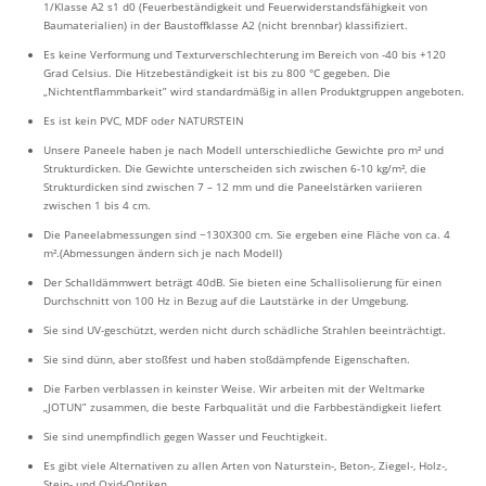
1/Klasse A2 s1 d0 (Feuerbeständigkeit und Feuerwiderstandsfähigkeit von
Baumaterialien) in der Baustoffklasse A2 (nicht brennbar) klassifiziert.
Es keine Verformung und Texturverschlechterung im Bereich von -40 bis +120
Grad Celsius. Die Hitzebeständigkeit ist bis zu 800 °C gegeben. Die
„Nichtentflammbarkeit” wird standardmäßig in allen Produktgruppen angeboten.
Es ist kein PVC, MDF oder NATURSTEIN
Unsere Paneele haben je nach Modell unterschiedliche Gewichte pro m² und
Strukturdicken. Die Gewichte unterscheiden sich zwischen 6-10 kg/m², die
Strukturdicken sind zwischen 7 – 12 mm und die Paneelstärken variieren
zwischen 1 bis 4 cm.
Die Paneelabmessungen sind ~130X300 cm. Sie ergeben eine Fläche von ca. 4
m².(Abmessungen ändern sich je nach Modell)
Der Schalldämmwert beträgt 40dB. Sie bieten eine Schallisolierung für einen
Durchschnitt von 100 Hz in Bezug auf die Lautstärke in der Umgebung.
Sie sind UV-geschützt, werden nicht durch schädliche Strahlen beeinträchtigt.
Sie sind dünn, aber stoßfest und haben stoßdämpfende Eigenschaften.
Die Farben verblassen in keinster Weise. Wir arbeiten mit der Weltmarke
„JOTUN” zusammen, die beste Farbqualität und die Farbbeständigkeit liefert
Sie sind unempfindlich gegen Wasser und Feuchtigkeit.
Es gibt viele Alternativen zu allen Arten von Naturstein-, Beton-, Ziegel-, Holz-,
Stein- und Oxid-Optiken.