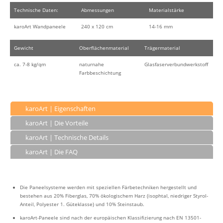
Technische Daten:
Abmessungen
Materialstärke
karoArt Wandpaneele
240 x 120 cm
14-16 mm
Gewicht
Oberflächenmaterial
Trägermaterial
ca. 7-8 kg/qm
naturnahe
Glasfaserverbundwerkstoff
Farbbeschichtung
karoArt | Eigenschaften
karoArt | Die Vorteile
karoArt | Technische Details
karoArt | Die FAQ
Die Paneelsysteme werden mit speziellen Färbetechniken hergestellt und
bestehen aus 20% Fiberglas, 70% ökologischem Harz (isophtal, niedriger Styrol-
Anteil, Polyester 1. Güteklasse) und 10% Steinstaub.
karoArt-Paneele sind nach der europäischen Klassifizierung nach EN 13501-