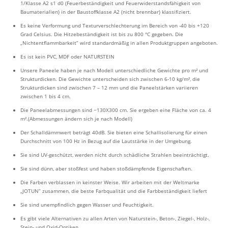
1/Klasse A2 s1 d0 (Feuerbeständigkeit und Feuerwiderstandsfähigkeit von
Baumaterialien) in der Baustoffklasse A2 (nicht brennbar) klassifiziert.
Es keine Verformung und Texturverschlechterung im Bereich von -40 bis +120
Grad Celsius. Die Hitzebeständigkeit ist bis zu 800 °C gegeben. Die
„Nichtentflammbarkeit” wird standardmäßig in allen Produktgruppen angeboten.
Es ist kein PVC, MDF oder NATURSTEIN
Unsere Paneele haben je nach Modell unterschiedliche Gewichte pro m² und
Strukturdicken. Die Gewichte unterscheiden sich zwischen 6-10 kg/m², die
Strukturdicken sind zwischen 7 – 12 mm und die Paneelstärken variieren
zwischen 1 bis 4 cm.
Die Paneelabmessungen sind ~130X300 cm. Sie ergeben eine Fläche von ca. 4
m².(Abmessungen ändern sich je nach Modell)
Der Schalldämmwert beträgt 40dB. Sie bieten eine Schallisolierung für einen
Durchschnitt von 100 Hz in Bezug auf die Lautstärke in der Umgebung.
Sie sind UV-geschützt, werden nicht durch schädliche Strahlen beeinträchtigt.
Sie sind dünn, aber stoßfest und haben stoßdämpfende Eigenschaften.
Die Farben verblassen in keinster Weise. Wir arbeiten mit der Weltmarke
„JOTUN” zusammen, die beste Farbqualität und die Farbbeständigkeit liefert
Sie sind unempfindlich gegen Wasser und Feuchtigkeit.
Es gibt viele Alternativen zu allen Arten von Naturstein-, Beton-, Ziegel-, Holz-,
Stein- und Oxid-Optiken.