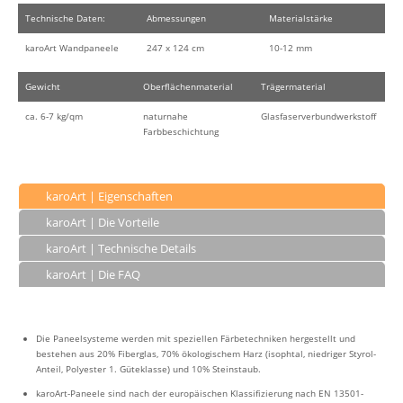
Technische Daten:
Abmessungen
Materialstärke
karoArt Wandpaneele
247 x 124 cm
10-12 mm
Gewicht
Oberflächenmaterial
Trägermaterial
ca. 6-7 kg/qm
naturnahe
Glasfaserverbundwerkstoff
Farbbeschichtung
karoArt | Eigenschaften
karoArt | Die Vorteile
karoArt | Technische Details
karoArt | Die FAQ
Die Paneelsysteme werden mit speziellen Färbetechniken hergestellt und
bestehen aus 20% Fiberglas, 70% ökologischem Harz (isophtal, niedriger Styrol-
Anteil, Polyester 1. Güteklasse) und 10% Steinstaub.
karoArt-Paneele sind nach der europäischen Klassifizierung nach EN 13501-