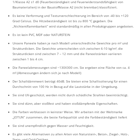
1/Klasse A2 s1 d0 (Feuerbeständigkeit und Feuerwiderstandsfähigkeit von
Baumaterialien) in der Baustoffklasse A2 (nicht brennbar) klassifiziert.
Es keine Verformung und Texturverschlechterung im Bereich von -40 bis +120
Grad Celsius. Die Hitzebeständigkeit ist bis zu 800 °C gegeben. Die
„Nichtentflammbarkeit” wird standardmäßig in allen Produktgruppen angeboten.
Es ist kein PVC, MDF oder NATURSTEIN
Unsere Paneele haben je nach Modell unterschiedliche Gewichte pro m² und
Strukturdicken. Die Gewichte unterscheiden sich zwischen 6-10 kg/m², die
Strukturdicken sind zwischen 7 – 12 mm und die Paneelstärken variieren
zwischen 1 bis 4 cm.
Die Paneelabmessungen sind ~130X300 cm. Sie ergeben eine Fläche von ca. 4
m².(Abmessungen ändern sich je nach Modell)
Der Schalldämmwert beträgt 40dB. Sie bieten eine Schallisolierung für einen
Durchschnitt von 100 Hz in Bezug auf die Lautstärke in der Umgebung.
Sie sind UV-geschützt, werden nicht durch schädliche Strahlen beeinträchtigt.
Sie sind dünn, aber stoßfest und haben stoßdämpfende Eigenschaften.
Die Farben verblassen in keinster Weise. Wir arbeiten mit der Weltmarke
„JOTUN” zusammen, die beste Farbqualität und die Farbbeständigkeit liefert
Sie sind unempfindlich gegen Wasser und Feuchtigkeit.
Es gibt viele Alternativen zu allen Arten von Naturstein-, Beton-, Ziegel-, Holz-,
Stein- und Oxid-Optiken.