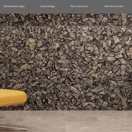
Wandverkleidungen
Bodenbeläge
Wohnraumtüren
RahmenSortiment