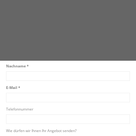
Beantworten Sie uns kurz ein paar Fragen und überzeugen Sie sich
selbst.
Vorname *
Nachname *
E-Mail *
Telefonnummer
Wie dürfen wir Ihnen Ihr Angebot senden?