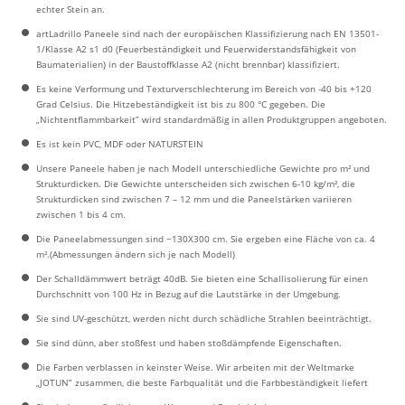
echter Stein an.
artLadrillo Paneele sind nach der europäischen Klassifizierung nach EN 13501-
1/Klasse A2 s1 d0 (Feuerbeständigkeit und Feuerwiderstandsfähigkeit von
Baumaterialien) in der Baustoffklasse A2 (nicht brennbar) klassifiziert.
Es keine Verformung und Texturverschlechterung im Bereich von -40 bis +120
Grad Celsius. Die Hitzebeständigkeit ist bis zu 800 °C gegeben. Die
„Nichtentflammbarkeit” wird standardmäßig in allen Produktgruppen angeboten.
Es ist kein PVC, MDF oder NATURSTEIN
Unsere Paneele haben je nach Modell unterschiedliche Gewichte pro m² und
Strukturdicken. Die Gewichte unterscheiden sich zwischen 6-10 kg/m², die
Strukturdicken sind zwischen 7 – 12 mm und die Paneelstärken variieren
zwischen 1 bis 4 cm.
Die Paneelabmessungen sind ~130X300 cm. Sie ergeben eine Fläche von ca. 4
m².(Abmessungen ändern sich je nach Modell)
Der Schalldämmwert beträgt 40dB. Sie bieten eine Schallisolierung für einen
Durchschnitt von 100 Hz in Bezug auf die Lautstärke in der Umgebung.
Sie sind UV-geschützt, werden nicht durch schädliche Strahlen beeinträchtigt.
Sie sind dünn, aber stoßfest und haben stoßdämpfende Eigenschaften.
Die Farben verblassen in keinster Weise. Wir arbeiten mit der Weltmarke
„JOTUN” zusammen, die beste Farbqualität und die Farbbeständigkeit liefert