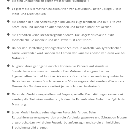
Sie sind unempfindlich gegen Wasser und Feuchtigkeit.
Es gibt viele Alternativen zu allen Arten von Naturstein-, Beton-, Ziegel-, Holz-,
Stein- und Oxid-Optiken.
Sie können in allen Abmessungen individuell zugeschnitten und mit Hilfe von
Schrauben und Dübeln an allen Wänden und Decken montiert werden.
Sie enthalten keine krebserregenden Stoffe. Die Ungefährlichkeit auf die
menschliche Gesundheit und der Umwelt ist zertifiziert.
Da bei der Herstellung der eigentliche Steinstaub anstelle von synthetischer
Farbe verwendet wird, können die Farben der Paneele ebenso variieren wie bei
Naturstein.
Aufgrund ihres geringen Gewichts können die Paneele auf Wände in
Ständerbauweise montiert werden. Das Material ist aufgrund seiner
Eigenschaften flexibel formbar. Als untere Grenze kann es auch in zylindrischen
Bereichen mit einem Durchmesser von 50 cm angewendet werden. (Die untere
Grenze des Durchmessers variiert je nach Art des Produktes.)
Da an den Verbindungsstellen und Fugen spezielle Mastixfüllungen verwendet
werden, die Steinstaub enthalten, bilden die Paneele eine Einheit bezüglich der
Maserung.
Jedes Modell besitzt seine eigenen Retuschierfarben. Beim
Retuschierungsvorgang werden an die Verbindungspunkte und Schrauben Muster
angebracht, dann wird eine Fugenfarbe aufgetragen und so ein einheitliches
Erscheinungsbild erzeugt.