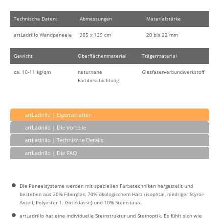
Technische Daten:
Abmessungen
Materialstärke
artLadrillo Wandpaneele
305 x 129 cm
20 bis 22 mm
Gewicht
Oberflächenmaterial
Trägermaterial
ca. 10-11 kg/qm
naturnahe
Glasfaserverbundwerkstoff
Farbbeschichtung
artLadrillo | Eigenschaften
artLadrillo | Die Vorteile
artLadrillo | Technische Details
artLadrillo | Die FAQ
Die Paneelsysteme werden mit speziellen Färbetechniken hergestellt und
bestehen aus 20% Fiberglas, 70% ökologischem Harz (isophtal, niedriger Styrol-
Anteil, Polyester 1. Güteklasse) und 10% Steinstaub.
artLadrillo hat eine individuelle Steinstruktur und Steinoptik. Es fühlt sich wie