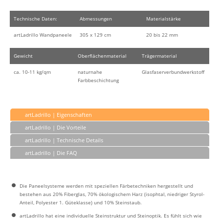
Technische Daten:
Abmessungen
Materialstärke
artLadrillo Wandpaneele
305 x 129 cm
20 bis 22 mm
Gewicht
Oberflächenmaterial
Trägermaterial
ca. 10-11 kg/qm
naturnahe
Glasfaserverbundwerkstoff
Farbbeschichtung
artLadrillo | Eigenschaften
artLadrillo | Die Vorteile
artLadrillo | Technische Details
artLadrillo | Die FAQ
Die Paneelsysteme werden mit speziellen Färbetechniken hergestellt und
bestehen aus 20% Fiberglas, 70% ökologischem Harz (isophtal, niedriger Styrol-
Anteil, Polyester 1. Güteklasse) und 10% Steinstaub.
artLadrillo hat eine individuelle Steinstruktur und Steinoptik. Es fühlt sich wie