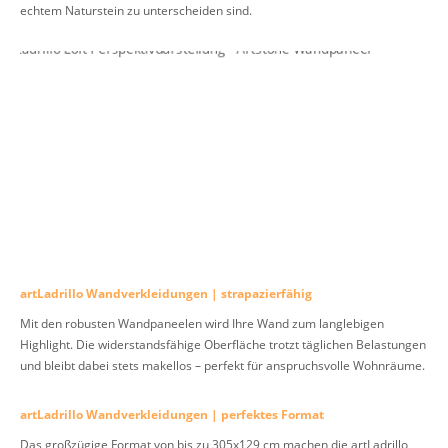
echtem Naturstein zu unterscheiden sind.
artLadrillo Wandverkleidungen | strapazierfähig
Mit den robusten Wandpaneelen wird Ihre Wand zum langlebigen
Highlight. Die widerstandsfähige Oberfläche trotzt täglichen Belastungen
und bleibt dabei stets makellos – perfekt für anspruchsvolle Wohnräume.
artLadrillo Wandverkleidungen | perfektes Format
Das großzügige Format von bis zu 305x129 cm machen die artLadrillo