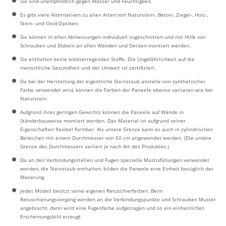
Sie sind unempfindlich gegen Wasser und Feuchtigkeit.
Es gibt viele Alternativen zu allen Arten von Naturstein-, Beton-, Ziegel-, Holz-,
Stein- und Oxid-Optiken.
Sie können in allen Abmessungen individuell zugeschnitten und mit Hilfe von
Schrauben und Dübeln an allen Wänden und Decken montiert werden.
Sie enthalten keine krebserregenden Stoffe. Die Ungefährlichkeit auf die
menschliche Gesundheit und der Umwelt ist zertifiziert.
Da bei der Herstellung der eigentliche Steinstaub anstelle von synthetischer
Farbe verwendet wird, können die Farben der Paneele ebenso variieren wie bei
Naturstein.
Aufgrund ihres geringen Gewichts können die Paneele auf Wände in
Ständerbauweise montiert werden. Das Material ist aufgrund seiner
Eigenschaften flexibel formbar. Als untere Grenze kann es auch in zylindrischen
Bereichen mit einem Durchmesser von 50 cm angewendet werden. (Die untere
Grenze des Durchmessers variiert je nach Art des Produktes.)
Da an den Verbindungsstellen und Fugen spezielle Mastixfüllungen verwendet
werden, die Steinstaub enthalten, bilden die Paneele eine Einheit bezüglich der
Maserung.
Jedes Modell besitzt seine eigenen Retuschierfarben. Beim
Retuschierungsvorgang werden an die Verbindungspunkte und Schrauben Muster
angebracht, dann wird eine Fugenfarbe aufgetragen und so ein einheitliches
Erscheinungsbild erzeugt.