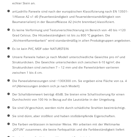
echter Stein an.
artLadrillo Paneele sind nach der europäischen Klassifizierung nach EN 13501-
1/Klasse A2 s1 d0 (Feuerbeständigkeit und Feuerwiderstandsfähigkeit von
Baumaterialien) in der Baustoffklasse A2 (nicht brennbar) klassifiziert.
Es keine Verformung und Texturverschlechterung im Bereich von -40 bis +120
Grad Celsius. Die Hitzebeständigkeit ist bis zu 800 °C gegeben. Die
„Nichtentflammbarkeit” wird standardmäßig in allen Produktgruppen angeboten.
Es ist kein PVC, MDF oder NATURSTEIN
Unsere Paneele haben je nach Modell unterschiedliche Gewichte pro m² und
Strukturdicken. Die Gewichte unterscheiden sich zwischen 6-10 kg/m², die
Strukturdicken sind zwischen 7 – 12 mm und die Paneelstärken variieren
zwischen 1 bis 4 cm.
Die Paneelabmessungen sind ~130X300 cm. Sie ergeben eine Fläche von ca. 4
m².(Abmessungen ändern sich je nach Modell)
Der Schalldämmwert beträgt 40dB. Sie bieten eine Schallisolierung für einen
Durchschnitt von 100 Hz in Bezug auf die Lautstärke in der Umgebung.
Sie sind UV-geschützt, werden nicht durch schädliche Strahlen beeinträchtigt.
Sie sind dünn, aber stoßfest und haben stoßdämpfende Eigenschaften.
Die Farben verblassen in keinster Weise. Wir arbeiten mit der Weltmarke
„JOTUN” zusammen, die beste Farbqualität und die Farbbeständigkeit liefert