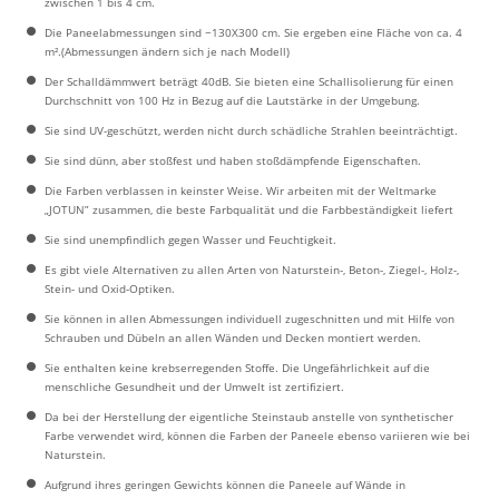
zwischen 1 bis 4 cm.
Die Paneelabmessungen sind ~130X300 cm. Sie ergeben eine Fläche von ca. 4
m².(Abmessungen ändern sich je nach Modell)
Der Schalldämmwert beträgt 40dB. Sie bieten eine Schallisolierung für einen
Durchschnitt von 100 Hz in Bezug auf die Lautstärke in der Umgebung.
Sie sind UV-geschützt, werden nicht durch schädliche Strahlen beeinträchtigt.
Sie sind dünn, aber stoßfest und haben stoßdämpfende Eigenschaften.
Die Farben verblassen in keinster Weise. Wir arbeiten mit der Weltmarke
„JOTUN” zusammen, die beste Farbqualität und die Farbbeständigkeit liefert
Sie sind unempfindlich gegen Wasser und Feuchtigkeit.
Es gibt viele Alternativen zu allen Arten von Naturstein-, Beton-, Ziegel-, Holz-,
Stein- und Oxid-Optiken.
Sie können in allen Abmessungen individuell zugeschnitten und mit Hilfe von
Schrauben und Dübeln an allen Wänden und Decken montiert werden.
Sie enthalten keine krebserregenden Stoffe. Die Ungefährlichkeit auf die
menschliche Gesundheit und der Umwelt ist zertifiziert.
Da bei der Herstellung der eigentliche Steinstaub anstelle von synthetischer
Farbe verwendet wird, können die Farben der Paneele ebenso variieren wie bei
Naturstein.
Aufgrund ihres geringen Gewichts können die Paneele auf Wände in