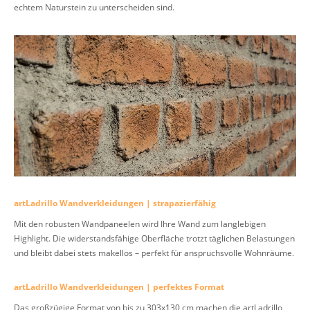
echtem Naturstein zu unterscheiden sind.
artLadrillo Wandverkleidungen | strapazierfähig
Mit den robusten Wandpaneelen wird Ihre Wand zum langlebigen
Highlight. Die widerstandsfähige Oberfläche trotzt täglichen Belastungen
und bleibt dabei stets makellos – perfekt für anspruchsvolle Wohnräume.
artLadrillo Wandverkleidungen | perfektes Format
Das großzügige Format von bis zu 303x130 cm machen die artLadrillo