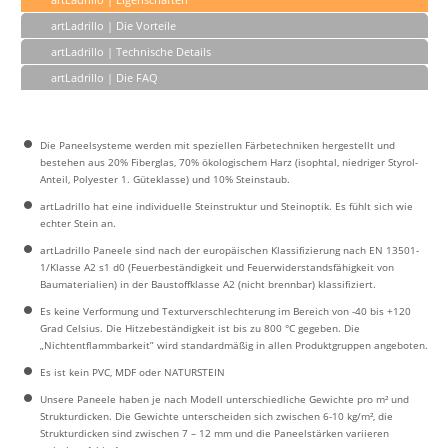
artLadrillo | Die Vorteile
artLadrillo | Technische Details
artLadrillo | Die FAQ
Die Paneelsysteme werden mit speziellen Färbetechniken hergestellt und
bestehen aus 20% Fiberglas, 70% ökologischem Harz (isophtal, niedriger Styrol-
Anteil, Polyester 1. Güteklasse) und 10% Steinstaub.
artLadrillo hat eine individuelle Steinstruktur und Steinoptik. Es fühlt sich wie
echter Stein an.
artLadrillo Paneele sind nach der europäischen Klassifizierung nach EN 13501-
1/Klasse A2 s1 d0 (Feuerbeständigkeit und Feuerwiderstandsfähigkeit von
Baumaterialien) in der Baustoffklasse A2 (nicht brennbar) klassifiziert.
Es keine Verformung und Texturverschlechterung im Bereich von -40 bis +120
Grad Celsius. Die Hitzebeständigkeit ist bis zu 800 °C gegeben. Die
„Nichtentflammbarkeit” wird standardmäßig in allen Produktgruppen angeboten.
Es ist kein PVC, MDF oder NATURSTEIN
Unsere Paneele haben je nach Modell unterschiedliche Gewichte pro m² und
Strukturdicken. Die Gewichte unterscheiden sich zwischen 6-10 kg/m², die
Strukturdicken sind zwischen 7 – 12 mm und die Paneelstärken variieren