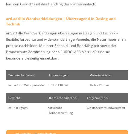
leichten Gewichts ist das Handling der Platten einfach.
artLadrillo Wandverkleidungen | Überzeugend in Desing und
Technik
artLadrillo Wandverkleidungen überzeugen in Design und Technik –
flexible, farbechte und widerstandsfähige Paneele, die Naturmaterialien
präzise nachbilden. Mit ihrer Schneid- und Bohrfähigkeit sowie der
Brandschutz-Zertifizierung nach EUROCLASS A2-s1-d0 sind sie
besonders vielseitig einsetzbar.
Technische Daten:
Abmessungen
Materialstärke
artLadrillo Wandpaneele
303 x 130 cm
16 bis 20 mm
Gewicht
Oberflächenmaterial
Trägermaterial
ca. 7-8 kg/qm
naturnahe
Glasfaserverbundwerkstoff
Farbbeschichtung
artLadrillo | Eigenschaften