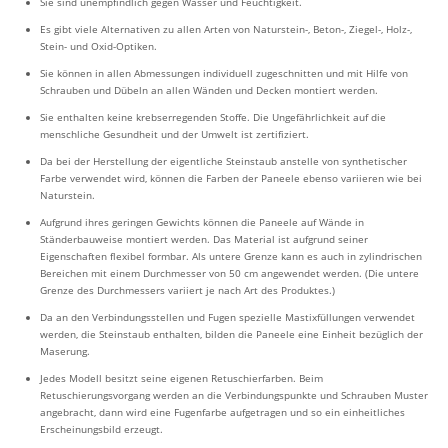
Sie sind unempfindlich gegen Wasser und Feuchtigkeit.
Es gibt viele Alternativen zu allen Arten von Naturstein-, Beton-, Ziegel-, Holz-,
Stein- und Oxid-Optiken.
Sie können in allen Abmessungen individuell zugeschnitten und mit Hilfe von
Schrauben und Dübeln an allen Wänden und Decken montiert werden.
Sie enthalten keine krebserregenden Stoffe. Die Ungefährlichkeit auf die
menschliche Gesundheit und der Umwelt ist zertifiziert.
Da bei der Herstellung der eigentliche Steinstaub anstelle von synthetischer
Farbe verwendet wird, können die Farben der Paneele ebenso variieren wie bei
Naturstein.
Aufgrund ihres geringen Gewichts können die Paneele auf Wände in
Ständerbauweise montiert werden. Das Material ist aufgrund seiner
Eigenschaften flexibel formbar. Als untere Grenze kann es auch in zylindrischen
Bereichen mit einem Durchmesser von 50 cm angewendet werden. (Die untere
Grenze des Durchmessers variiert je nach Art des Produktes.)
Da an den Verbindungsstellen und Fugen spezielle Mastixfüllungen verwendet
werden, die Steinstaub enthalten, bilden die Paneele eine Einheit bezüglich der
Maserung.
Jedes Modell besitzt seine eigenen Retuschierfarben. Beim
Retuschierungsvorgang werden an die Verbindungspunkte und Schrauben Muster
angebracht, dann wird eine Fugenfarbe aufgetragen und so ein einheitliches
Erscheinungsbild erzeugt.