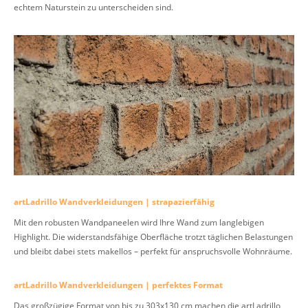
echtem Naturstein zu unterscheiden sind.
artLadrillo Wandverkleidungen | strapazierfähig
Mit den robusten Wandpaneelen wird Ihre Wand zum langlebigen
Highlight. Die widerstandsfähige Oberfläche trotzt täglichen Belastungen
und bleibt dabei stets makellos – perfekt für anspruchsvolle Wohnräume.
artLadrillo Wandverkleidungen | perfektes Format
Das großzügige Format von bis zu 303x130 cm machen die artLadrillo