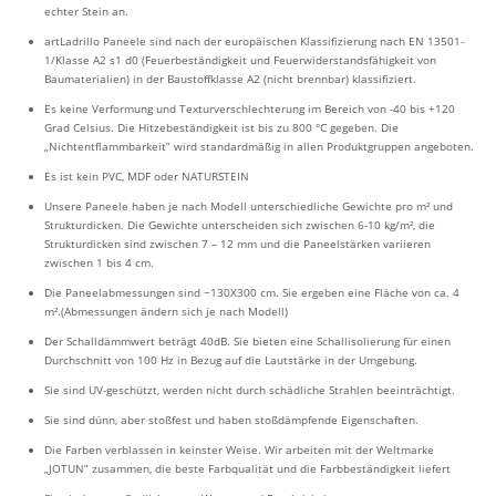
echter Stein an.
artLadrillo Paneele sind nach der europäischen Klassifizierung nach EN 13501-
1/Klasse A2 s1 d0 (Feuerbeständigkeit und Feuerwiderstandsfähigkeit von
Baumaterialien) in der Baustoffklasse A2 (nicht brennbar) klassifiziert.
Es keine Verformung und Texturverschlechterung im Bereich von -40 bis +120
Grad Celsius. Die Hitzebeständigkeit ist bis zu 800 °C gegeben. Die
„Nichtentflammbarkeit” wird standardmäßig in allen Produktgruppen angeboten.
Es ist kein PVC, MDF oder NATURSTEIN
Unsere Paneele haben je nach Modell unterschiedliche Gewichte pro m² und
Strukturdicken. Die Gewichte unterscheiden sich zwischen 6-10 kg/m², die
Strukturdicken sind zwischen 7 – 12 mm und die Paneelstärken variieren
zwischen 1 bis 4 cm.
Die Paneelabmessungen sind ~130X300 cm. Sie ergeben eine Fläche von ca. 4
m².(Abmessungen ändern sich je nach Modell)
Der Schalldämmwert beträgt 40dB. Sie bieten eine Schallisolierung für einen
Durchschnitt von 100 Hz in Bezug auf die Lautstärke in der Umgebung.
Sie sind UV-geschützt, werden nicht durch schädliche Strahlen beeinträchtigt.
Sie sind dünn, aber stoßfest und haben stoßdämpfende Eigenschaften.
Die Farben verblassen in keinster Weise. Wir arbeiten mit der Weltmarke
„JOTUN” zusammen, die beste Farbqualität und die Farbbeständigkeit liefert