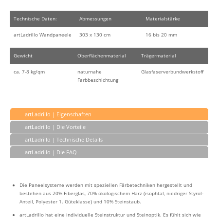
Technische Daten:
Abmessungen
Materialstärke
artLadrillo Wandpaneele
303 x 130 cm
16 bis 20 mm
Gewicht
Oberflächenmaterial
Trägermaterial
ca. 7-8 kg/qm
naturnahe
Glasfaserverbundwerkstoff
Farbbeschichtung
artLadrillo | Eigenschaften
artLadrillo | Die Vorteile
artLadrillo | Technische Details
artLadrillo | Die FAQ
Die Paneelsysteme werden mit speziellen Färbetechniken hergestellt und
bestehen aus 20% Fiberglas, 70% ökologischem Harz (isophtal, niedriger Styrol-
Anteil, Polyester 1. Güteklasse) und 10% Steinstaub.
artLadrillo hat eine individuelle Steinstruktur und Steinoptik. Es fühlt sich wie