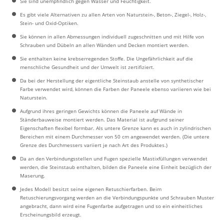
Sie sind unempfindlich gegen Wasser und Feuchtigkeit.
Es gibt viele Alternativen zu allen Arten von Naturstein-, Beton-, Ziegel-, Holz-,
Stein- und Oxid-Optiken.
Sie können in allen Abmessungen individuell zugeschnitten und mit Hilfe von
Schrauben und Dübeln an allen Wänden und Decken montiert werden.
Sie enthalten keine krebserregenden Stoffe. Die Ungefährlichkeit auf die
menschliche Gesundheit und der Umwelt ist zertifiziert.
Da bei der Herstellung der eigentliche Steinstaub anstelle von synthetischer
Farbe verwendet wird, können die Farben der Paneele ebenso variieren wie bei
Naturstein.
Aufgrund ihres geringen Gewichts können die Paneele auf Wände in
Ständerbauweise montiert werden. Das Material ist aufgrund seiner
Eigenschaften flexibel formbar. Als untere Grenze kann es auch in zylindrischen
Bereichen mit einem Durchmesser von 50 cm angewendet werden. (Die untere
Grenze des Durchmessers variiert je nach Art des Produktes.)
Da an den Verbindungsstellen und Fugen spezielle Mastixfüllungen verwendet
werden, die Steinstaub enthalten, bilden die Paneele eine Einheit bezüglich der
Maserung.
Jedes Modell besitzt seine eigenen Retuschierfarben. Beim
Retuschierungsvorgang werden an die Verbindungspunkte und Schrauben Muster
angebracht, dann wird eine Fugenfarbe aufgetragen und so ein einheitliches
Erscheinungsbild erzeugt.