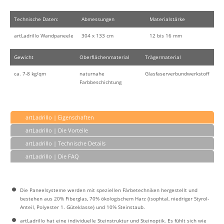
Technische Daten:
Abmessungen
Materialstärke
artLadrillo Wandpaneele
304 x 133 cm
12 bis 16 mm
Gewicht
Oberflächenmaterial
Trägermaterial
ca. 7-8 kg/qm
naturnahe
Glasfaserverbundwerkstoff
Farbbeschichtung
artLadrillo | Eigenschaften
artLadrillo | Die Vorteile
artLadrillo | Technische Details
artLadrillo | Die FAQ
Die Paneelsysteme werden mit speziellen Färbetechniken hergestellt und
bestehen aus 20% Fiberglas, 70% ökologischem Harz (isophtal, niedriger Styrol-
Anteil, Polyester 1. Güteklasse) und 10% Steinstaub.
artLadrillo hat eine individuelle Steinstruktur und Steinoptik. Es fühlt sich wie