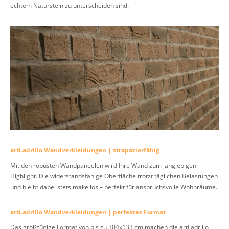
echtem Naturstein zu unterscheiden sind.
artLadrillo Wandverkleidungen | strapazierfähig
Mit den robusten Wandpaneelen wird Ihre Wand zum langlebigen
Highlight. Die widerstandsfähige Oberfläche trotzt täglichen Belastungen
und bleibt dabei stets makellos – perfekt für anspruchsvolle Wohnräume.
artLadrillo Wandverkleidungen | perfektes Format
Das großzügige Format von bis zu 304x133 cm machen die artLadrillo