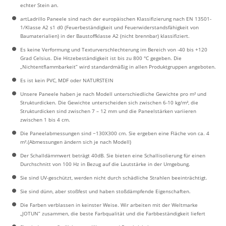
echter Stein an.
artLadrillo Paneele sind nach der europäischen Klassifizierung nach EN 13501-
1/Klasse A2 s1 d0 (Feuerbeständigkeit und Feuerwiderstandsfähigkeit von
Baumaterialien) in der Baustoffklasse A2 (nicht brennbar) klassifiziert.
Es keine Verformung und Texturverschlechterung im Bereich von -40 bis +120
Grad Celsius. Die Hitzebeständigkeit ist bis zu 800 °C gegeben. Die
„Nichtentflammbarkeit” wird standardmäßig in allen Produktgruppen angeboten.
Es ist kein PVC, MDF oder NATURSTEIN
Unsere Paneele haben je nach Modell unterschiedliche Gewichte pro m² und
Strukturdicken. Die Gewichte unterscheiden sich zwischen 6-10 kg/m², die
Strukturdicken sind zwischen 7 – 12 mm und die Paneelstärken variieren
zwischen 1 bis 4 cm.
Die Paneelabmessungen sind ~130X300 cm. Sie ergeben eine Fläche von ca. 4
m².(Abmessungen ändern sich je nach Modell)
Der Schalldämmwert beträgt 40dB. Sie bieten eine Schallisolierung für einen
Durchschnitt von 100 Hz in Bezug auf die Lautstärke in der Umgebung.
Sie sind UV-geschützt, werden nicht durch schädliche Strahlen beeinträchtigt.
Sie sind dünn, aber stoßfest und haben stoßdämpfende Eigenschaften.
Die Farben verblassen in keinster Weise. Wir arbeiten mit der Weltmarke
„JOTUN” zusammen, die beste Farbqualität und die Farbbeständigkeit liefert