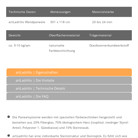
Technische Daten:
Abmessungen
Materialstärke
artLadrillo Wandpaneele
301 x 118 cm
20 bis 24 mm
Gewicht
Oberflächenmaterial
Trägermaterial
ca. 9-10 kg/qm
naturnahe
Glasfaserverbundwerkstoff
Farbbeschichtung
artLadrillo | Eigenschaften
artLadrillo | Die Vorteile
artLadrillo | Technische Details
artLadrillo | Die FAQ
Die Paneelsysteme werden mit speziellen Färbetechniken hergestellt und
bestehen aus 20% Fiberglas, 70% ökologischem Harz (isophtal, niedriger Styrol-
Anteil, Polyester 1. Güteklasse) und 10% Steinstaub.
artLadrillo hat eine individuelle Steinstruktur und Steinoptik. Es fühlt sich wie