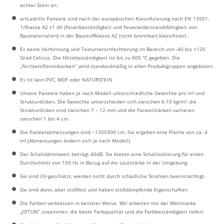
echter Stein an.
artLadrillo Paneele sind nach der europäischen Klassifizierung nach EN 13501-
1/Klasse A2 s1 d0 (Feuerbeständigkeit und Feuerwiderstandsfähigkeit von
Baumaterialien) in der Baustoffklasse A2 (nicht brennbar) klassifiziert.
Es keine Verformung und Texturverschlechterung im Bereich von -40 bis +120
Grad Celsius. Die Hitzebeständigkeit ist bis zu 800 °C gegeben. Die
„Nichtentflammbarkeit” wird standardmäßig in allen Produktgruppen angeboten.
Es ist kein PVC, MDF oder NATURSTEIN
Unsere Paneele haben je nach Modell unterschiedliche Gewichte pro m² und
Strukturdicken. Die Gewichte unterscheiden sich zwischen 6-10 kg/m², die
Strukturdicken sind zwischen 7 – 12 mm und die Paneelstärken variieren
zwischen 1 bis 4 cm.
Die Paneelabmessungen sind ~130X300 cm. Sie ergeben eine Fläche von ca. 4
m².(Abmessungen ändern sich je nach Modell)
Der Schalldämmwert beträgt 40dB. Sie bieten eine Schallisolierung für einen
Durchschnitt von 100 Hz in Bezug auf die Lautstärke in der Umgebung.
Sie sind UV-geschützt, werden nicht durch schädliche Strahlen beeinträchtigt.
Sie sind dünn, aber stoßfest und haben stoßdämpfende Eigenschaften.
Die Farben verblassen in keinster Weise. Wir arbeiten mit der Weltmarke
„JOTUN” zusammen, die beste Farbqualität und die Farbbeständigkeit liefert