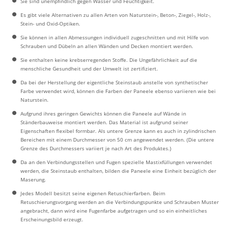
Sie sind unempfindlich gegen Wasser und Feuchtigkeit.
Es gibt viele Alternativen zu allen Arten von Naturstein-, Beton-, Ziegel-, Holz-,
Stein- und Oxid-Optiken.
Sie können in allen Abmessungen individuell zugeschnitten und mit Hilfe von
Schrauben und Dübeln an allen Wänden und Decken montiert werden.
Sie enthalten keine krebserregenden Stoffe. Die Ungefährlichkeit auf die
menschliche Gesundheit und der Umwelt ist zertifiziert.
Da bei der Herstellung der eigentliche Steinstaub anstelle von synthetischer
Farbe verwendet wird, können die Farben der Paneele ebenso variieren wie bei
Naturstein.
Aufgrund ihres geringen Gewichts können die Paneele auf Wände in
Ständerbauweise montiert werden. Das Material ist aufgrund seiner
Eigenschaften flexibel formbar. Als untere Grenze kann es auch in zylindrischen
Bereichen mit einem Durchmesser von 50 cm angewendet werden. (Die untere
Grenze des Durchmessers variiert je nach Art des Produktes.)
Da an den Verbindungsstellen und Fugen spezielle Mastixfüllungen verwendet
werden, die Steinstaub enthalten, bilden die Paneele eine Einheit bezüglich der
Maserung.
Jedes Modell besitzt seine eigenen Retuschierfarben. Beim
Retuschierungsvorgang werden an die Verbindungspunkte und Schrauben Muster
angebracht, dann wird eine Fugenfarbe aufgetragen und so ein einheitliches
Erscheinungsbild erzeugt.