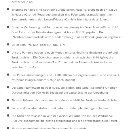
echter Stein an.
artStone-Paneele sind nach der europäischen Klassifizierung nach EN 13501-
1/Klasse A2 s1 d0 (Feuerbeständigkeit und Feuerwiderstandsfähigkeit von
Baumaterialien) in der Baustoffklasse A2 (nicht brennbar) klassifiziert.
Es keine Verformung und Texturverschlechterung im Bereich von -40 bis +120
Grad Celsius. Die Hitzebeständigkeit ist bis zu 800 °C gegeben. Die
„Nichtentflammbarkeit” wird standardmäßig in allen Produktgruppen angeboten.
Es ist kein PVC, MDF oder NATURSTEIN
Unsere Paneele haben je nach Modell unterschiedliche Gewichte pro m² und
Strukturdicken. Die Gewichte unterscheiden sich zwischen 6-10 kg/m², die
Strukturdicken sind zwischen 7 – 12 mm und die Paneelstärken variieren
zwischen 1 bis 4 cm.
Die Paneelabmessungen sind ~130X300 cm. Sie ergeben eine Fläche von ca. 4
m².(Abmessungen ändern sich je nach Modell)
Der Schalldämmwert beträgt 40dB. Sie bieten eine Schallisolierung für einen
Durchschnitt von 100 Hz in Bezug auf die Lautstärke in der Umgebung.
Sie sind UV-geschützt, werden nicht durch schädliche Strahlen beeinträchtigt.
Sie sind dünn, aber stoßfest und haben stoßdämpfende Eigenschaften.
Die Farben verblassen in keinster Weise. Wir arbeiten mit der Weltmarke
„JOTUN” zusammen, die beste Farbqualität und die Farbbeständigkeit liefert
Sie sind unempfindlich gegen Wasser und Feuchtigkeit.