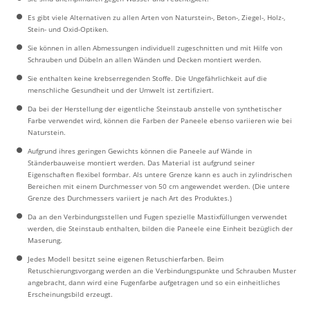
Es gibt viele Alternativen zu allen Arten von Naturstein-, Beton-, Ziegel-, Holz-,
Stein- und Oxid-Optiken.
Sie können in allen Abmessungen individuell zugeschnitten und mit Hilfe von
Schrauben und Dübeln an allen Wänden und Decken montiert werden.
Sie enthalten keine krebserregenden Stoffe. Die Ungefährlichkeit auf die
menschliche Gesundheit und der Umwelt ist zertifiziert.
Da bei der Herstellung der eigentliche Steinstaub anstelle von synthetischer
Farbe verwendet wird, können die Farben der Paneele ebenso variieren wie bei
Naturstein.
Aufgrund ihres geringen Gewichts können die Paneele auf Wände in
Ständerbauweise montiert werden. Das Material ist aufgrund seiner
Eigenschaften flexibel formbar. Als untere Grenze kann es auch in zylindrischen
Bereichen mit einem Durchmesser von 50 cm angewendet werden. (Die untere
Grenze des Durchmessers variiert je nach Art des Produktes.)
Da an den Verbindungsstellen und Fugen spezielle Mastixfüllungen verwendet
werden, die Steinstaub enthalten, bilden die Paneele eine Einheit bezüglich der
Maserung.
Jedes Modell besitzt seine eigenen Retuschierfarben. Beim
Retuschierungsvorgang werden an die Verbindungspunkte und Schrauben Muster
angebracht, dann wird eine Fugenfarbe aufgetragen und so ein einheitliches
Erscheinungsbild erzeugt.