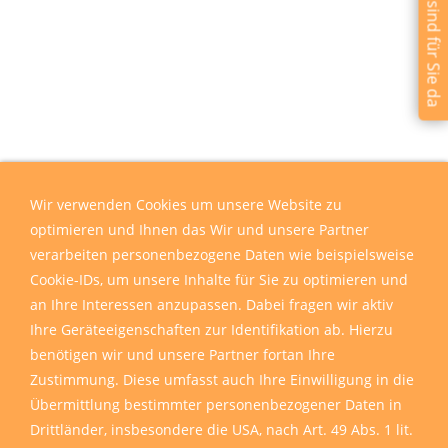
Wir sind für Sie da
Wir verwenden Cookies um unsere Website zu
optimieren und Ihnen das Wir und unsere Partner
verarbeiten personenbezogene Daten wie beispielsweise
Cookie-IDs, um unsere Inhalte für Sie zu optimieren und
an Ihre Interessen anzupassen. Dabei fragen wir aktiv
Ihre Geräteeigenschaften zur Identifikation ab. Hierzu
benötigen wir und unsere Partner fortan Ihre
Zustimmung. Diese umfasst auch Ihre Einwilligung in die
Übermittlung bestimmter personenbezogener Daten in
Drittländer, insbesondere die USA, nach Art. 49 Abs. 1 lit.