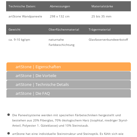
Technische Daten:
Abmessungen
Materialstärke
artStone Wandpaneele
298 x 132 cm
25 bis 35 mm
Gewicht
Oberflächenmaterial
Trägermaterial
ca. 9-10 kg/qm
naturnahe
Glasfaserverbundwerkstoff
Farbbeschichtung
artStone | Eigenschaften
artStone | Die Vorteile
artStone | Technische Details
artStone | Die FAQ
Die Paneelsysteme werden mit speziellen Färbetechniken hergestellt und
bestehen aus 20% Fiberglas, 70% ökologischem Harz (isophtal, niedriger Styrol-
Anteil, Polyester 1. Güteklasse) und 10% Steinstaub.
artStone hat eine individuelle Steinstruktur und Steinoptik. Es fühlt sich wie