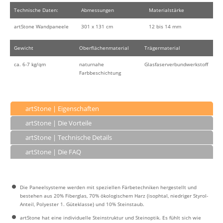
Technische Daten:
Abmessungen
Materialstärke
artStone Wandpaneele
301 x 131 cm
12 bis 14 mm
Gewicht
Oberflächenmaterial
Trägermaterial
ca. 6-7 kg/qm
naturnahe
Glasfaserverbundwerkstoff
Farbbeschichtung
artStone | Eigenschaften
artStone | Die Vorteile
artStone | Technische Details
artStone | Die FAQ
Die Paneelsysteme werden mit speziellen Färbetechniken hergestellt und
bestehen aus 20% Fiberglas, 70% ökologischem Harz (isophtal, niedriger Styrol-
Anteil, Polyester 1. Güteklasse) und 10% Steinstaub.
artStone hat eine individuelle Steinstruktur und Steinoptik. Es fühlt sich wie