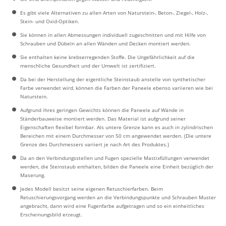
Es gibt viele Alternativen zu allen Arten von Naturstein-, Beton-, Ziegel-, Holz-,
Stein- und Oxid-Optiken.
Sie können in allen Abmessungen individuell zugeschnitten und mit Hilfe von
Schrauben und Dübeln an allen Wänden und Decken montiert werden.
Sie enthalten keine krebserregenden Stoffe. Die Ungefährlichkeit auf die
menschliche Gesundheit und der Umwelt ist zertifiziert.
Da bei der Herstellung der eigentliche Steinstaub anstelle von synthetischer
Farbe verwendet wird, können die Farben der Paneele ebenso variieren wie bei
Naturstein.
Aufgrund ihres geringen Gewichts können die Paneele auf Wände in
Ständerbauweise montiert werden. Das Material ist aufgrund seiner
Eigenschaften flexibel formbar. Als untere Grenze kann es auch in zylindrischen
Bereichen mit einem Durchmesser von 50 cm angewendet werden. (Die untere
Grenze des Durchmessers variiert je nach Art des Produktes.)
Da an den Verbindungsstellen und Fugen spezielle Mastixfüllungen verwendet
werden, die Steinstaub enthalten, bilden die Paneele eine Einheit bezüglich der
Maserung.
Jedes Modell besitzt seine eigenen Retuschierfarben. Beim
Retuschierungsvorgang werden an die Verbindungspunkte und Schrauben Muster
angebracht, dann wird eine Fugenfarbe aufgetragen und so ein einheitliches
Erscheinungsbild erzeugt.