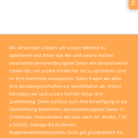
Wir verwenden Cookies um unsere Website zu
optimieren und Ihnen das Wir und unsere Partner
verarbeiten personenbezogene Daten wie beispielsweise
Cookie-IDs, um unsere Inhalte für Sie zu optimieren und
an Ihre Interessen anzupassen. Dabei fragen wir aktiv
Ihre Geräteeigenschaften zur Identifikation ab. Hierzu
benötigen wir und unsere Partner fortan Ihre
Zustimmung. Diese umfasst auch Ihre Einwilligung in die
Übermittlung bestimmter personenbezogener Daten in
Drittländer, insbesondere die USA, nach Art. 49 Abs. 1 lit.
a DSGVO. Solange die EU keinen
Angemessenheitsbeschluss fasst, gilt grundsätzlich für