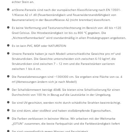
echter Stein an.
artStone-Paneele sind nach der europäischen Klassifizierung nach EN 13501-
1/Klasse A2 s1 d0 (Feuerbeständigkeit und Feuerwiderstandsfähigkeit von
Baumaterialien) in der Baustoffklasse A2 (nicht brennbar) klassifiziert.
Es keine Verformung und Texturverschlechterung im Bereich von -40 bis +120
Grad Celsius. Die Hitzebeständigkeit ist bis zu 800 °C gegeben. Die
„Nichtentflammbarkeit” wird standardmäßig in allen Produktgruppen angeboten.
Es ist kein PVC, MDF oder NATURSTEIN
Unsere Paneele haben je nach Modell unterschiedliche Gewichte pro m² und
Strukturdicken. Die Gewichte unterscheiden sich zwischen 6-10 kg/m², die
Strukturdicken sind zwischen 7 – 12 mm und die Paneelstärken variieren
zwischen 1 bis 4 cm.
Die Paneelabmessungen sind ~130X300 cm. Sie ergeben eine Fläche von ca. 4
m².(Abmessungen ändern sich je nach Modell)
Der Schalldämmwert beträgt 40dB. Sie bieten eine Schallisolierung für einen
Durchschnitt von 100 Hz in Bezug auf die Lautstärke in der Umgebung.
Sie sind UV-geschützt, werden nicht durch schädliche Strahlen beeinträchtigt.
Sie sind dünn, aber stoßfest und haben stoßdämpfende Eigenschaften.
Die Farben verblassen in keinster Weise. Wir arbeiten mit der Weltmarke
„JOTUN” zusammen, die beste Farbqualität und die Farbbeständigkeit liefert
Sie sind unempfindlich gegen Wasser und Feuchtigkeit.