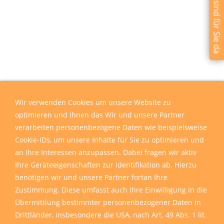
Wir sind für Sie da
Wir verwenden Cookies um unsere Website zu
optimieren und Ihnen das Wir und unsere Partner
verarbeiten personenbezogene Daten wie beispielsweise
Cookie-IDs, um unsere Inhalte für Sie zu optimieren und
an Ihre Interessen anzupassen. Dabei fragen wir aktiv
Ihre Geräteeigenschaften zur Identifikation ab. Hierzu
benötigen wir und unsere Partner fortan Ihre
Zustimmung. Diese umfasst auch Ihre Einwilligung in die
Übermittlung bestimmter personenbezogener Daten in
Drittländer, insbesondere die USA, nach Art. 49 Abs. 1 lit.