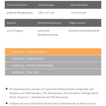
Technische Daten:
Abmessungen
Materialstärke
artStone Wandpaneele
298 x 131 cm
14 bis 20 mm
Gewicht
Oberflächenmaterial
Trägermaterial
ca. 9-10 kg/qm
naturnahe
Glasfaserverbundwerkstoff
Farbbeschichtung
artStone | Eigenschaften
artStone | Die Vorteile
artStone | Technische Details
artStone | Die FAQ
Die Paneelsysteme werden mit speziellen Färbetechniken hergestellt und
bestehen aus 20% Fiberglas, 70% ökologischem Harz (isophtal, niedriger Styrol-
Anteil, Polyester 1. Güteklasse) und 10% Steinstaub.
artStone hat eine individuelle Steinstruktur und Steinoptik. Es fühlt sich wie