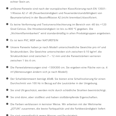
echter Stein an.
artStone-Paneele sind nach der europäischen Klassifizierung nach EN 13501-
1/Klasse A2 s1 d0 (Feuerbeständigkeit und Feuerwiderstandsfähigkeit von
Baumaterialien) in der Baustoffklasse A2 (nicht brennbar) klassifiziert.
Es keine Verformung und Texturverschlechterung im Bereich von -40 bis +120
Grad Celsius. Die Hitzebeständigkeit ist bis zu 800 °C gegeben. Die
„Nichtentflammbarkeit” wird standardmäßig in allen Produktgruppen angeboten.
Es ist kein PVC, MDF oder NATURSTEIN
Unsere Paneele haben je nach Modell unterschiedliche Gewichte pro m² und
Strukturdicken. Die Gewichte unterscheiden sich zwischen 6-10 kg/m², die
Strukturdicken sind zwischen 7 – 12 mm und die Paneelstärken variieren
zwischen 1 bis 4 cm.
Die Paneelabmessungen sind ~130X300 cm. Sie ergeben eine Fläche von ca. 4
m².(Abmessungen ändern sich je nach Modell)
Der Schalldämmwert beträgt 40dB. Sie bieten eine Schallisolierung für einen
Durchschnitt von 100 Hz in Bezug auf die Lautstärke in der Umgebung.
Sie sind UV-geschützt, werden nicht durch schädliche Strahlen beeinträchtigt.
Sie sind dünn, aber stoßfest und haben stoßdämpfende Eigenschaften.
Die Farben verblassen in keinster Weise. Wir arbeiten mit der Weltmarke
„JOTUN” zusammen, die beste Farbqualität und die Farbbeständigkeit liefert
Sie sind unempfindlich gegen Wasser und Feuchtigkeit.