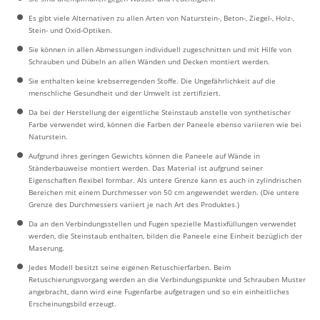
Es gibt viele Alternativen zu allen Arten von Naturstein-, Beton-, Ziegel-, Holz-,
Stein- und Oxid-Optiken.
Sie können in allen Abmessungen individuell zugeschnitten und mit Hilfe von
Schrauben und Dübeln an allen Wänden und Decken montiert werden.
Sie enthalten keine krebserregenden Stoffe. Die Ungefährlichkeit auf die
menschliche Gesundheit und der Umwelt ist zertifiziert.
Da bei der Herstellung der eigentliche Steinstaub anstelle von synthetischer
Farbe verwendet wird, können die Farben der Paneele ebenso variieren wie bei
Naturstein.
Aufgrund ihres geringen Gewichts können die Paneele auf Wände in
Ständerbauweise montiert werden. Das Material ist aufgrund seiner
Eigenschaften flexibel formbar. Als untere Grenze kann es auch in zylindrischen
Bereichen mit einem Durchmesser von 50 cm angewendet werden. (Die untere
Grenze des Durchmessers variiert je nach Art des Produktes.)
Da an den Verbindungsstellen und Fugen spezielle Mastixfüllungen verwendet
werden, die Steinstaub enthalten, bilden die Paneele eine Einheit bezüglich der
Maserung.
Jedes Modell besitzt seine eigenen Retuschierfarben. Beim
Retuschierungsvorgang werden an die Verbindungspunkte und Schrauben Muster
angebracht, dann wird eine Fugenfarbe aufgetragen und so ein einheitliches
Erscheinungsbild erzeugt.