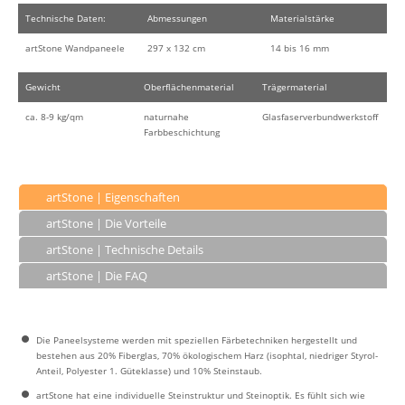
Technische Daten:
Abmessungen
Materialstärke
artStone Wandpaneele
297 x 132 cm
14 bis 16 mm
Gewicht
Oberflächenmaterial
Trägermaterial
ca. 8-9 kg/qm
naturnahe
Glasfaserverbundwerkstoff
Farbbeschichtung
artStone | Eigenschaften
artStone | Die Vorteile
artStone | Technische Details
artStone | Die FAQ
Die Paneelsysteme werden mit speziellen Färbetechniken hergestellt und
bestehen aus 20% Fiberglas, 70% ökologischem Harz (isophtal, niedriger Styrol-
Anteil, Polyester 1. Güteklasse) und 10% Steinstaub.
artStone hat eine individuelle Steinstruktur und Steinoptik. Es fühlt sich wie