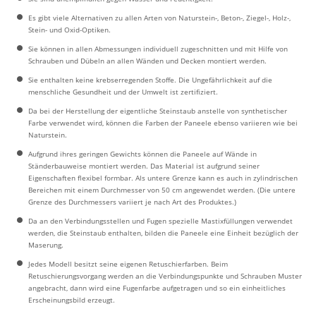
Es gibt viele Alternativen zu allen Arten von Naturstein-, Beton-, Ziegel-, Holz-,
Stein- und Oxid-Optiken.
Sie können in allen Abmessungen individuell zugeschnitten und mit Hilfe von
Schrauben und Dübeln an allen Wänden und Decken montiert werden.
Sie enthalten keine krebserregenden Stoffe. Die Ungefährlichkeit auf die
menschliche Gesundheit und der Umwelt ist zertifiziert.
Da bei der Herstellung der eigentliche Steinstaub anstelle von synthetischer
Farbe verwendet wird, können die Farben der Paneele ebenso variieren wie bei
Naturstein.
Aufgrund ihres geringen Gewichts können die Paneele auf Wände in
Ständerbauweise montiert werden. Das Material ist aufgrund seiner
Eigenschaften flexibel formbar. Als untere Grenze kann es auch in zylindrischen
Bereichen mit einem Durchmesser von 50 cm angewendet werden. (Die untere
Grenze des Durchmessers variiert je nach Art des Produktes.)
Da an den Verbindungsstellen und Fugen spezielle Mastixfüllungen verwendet
werden, die Steinstaub enthalten, bilden die Paneele eine Einheit bezüglich der
Maserung.
Jedes Modell besitzt seine eigenen Retuschierfarben. Beim
Retuschierungsvorgang werden an die Verbindungspunkte und Schrauben Muster
angebracht, dann wird eine Fugenfarbe aufgetragen und so ein einheitliches
Erscheinungsbild erzeugt.