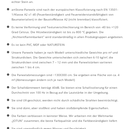
echter Stein an.
artStone-Paneele sind nach der europäischen Klassifizierung nach EN 13501-
1/Klasse A2 s1 d0 (Feuerbeständigkeit und Feuerwiderstandsfähigkeit von
Baumaterialien) in der Baustoffklasse A2 (nicht brennbar) klassifiziert.
Es keine Verformung und Texturverschlechterung im Bereich von -40 bis +120
Grad Celsius. Die Hitzebeständigkeit ist bis zu 800 °C gegeben. Die
„Nichtentflammbarkeit” wird standardmäßig in allen Produktgruppen angeboten.
Es ist kein PVC, MDF oder NATURSTEIN
Unsere Paneele haben je nach Modell unterschiedliche Gewichte pro m² und
Strukturdicken. Die Gewichte unterscheiden sich zwischen 6-10 kg/m², die
Strukturdicken sind zwischen 7 – 12 mm und die Paneelstärken variieren
zwischen 1 bis 4 cm.
Die Paneelabmessungen sind ~130X300 cm. Sie ergeben eine Fläche von ca. 4
m².(Abmessungen ändern sich je nach Modell)
Der Schalldämmwert beträgt 40dB. Sie bieten eine Schallisolierung für einen
Durchschnitt von 100 Hz in Bezug auf die Lautstärke in der Umgebung.
Sie sind UV-geschützt, werden nicht durch schädliche Strahlen beeinträchtigt.
Sie sind dünn, aber stoßfest und haben stoßdämpfende Eigenschaften.
Die Farben verblassen in keinster Weise. Wir arbeiten mit der Weltmarke
„JOTUN” zusammen, die beste Farbqualität und die Farbbeständigkeit liefert
Sie sind unempfindlich gegen Wasser und Feuchtigkeit.