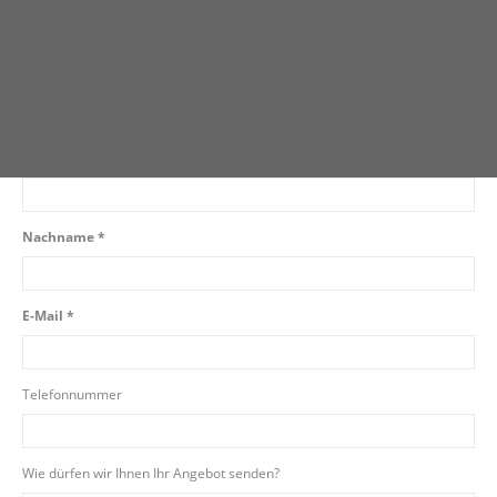
Beantworten Sie uns kurz ein paar Fragen und überzeugen Sie sich
selbst.
Vorname *
Nachname *
E-Mail *
Telefonnummer
Wie dürfen wir Ihnen Ihr Angebot senden?