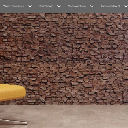
Wandverkleidungen
Bodenbeläge
Wohnraumtüren
RahmenSortiment