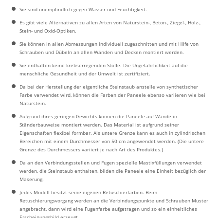
Sie sind unempfindlich gegen Wasser und Feuchtigkeit.
Es gibt viele Alternativen zu allen Arten von Naturstein-, Beton-, Ziegel-, Holz-,
Stein- und Oxid-Optiken.
Sie können in allen Abmessungen individuell zugeschnitten und mit Hilfe von
Schrauben und Dübeln an allen Wänden und Decken montiert werden.
Sie enthalten keine krebserregenden Stoffe. Die Ungefährlichkeit auf die
menschliche Gesundheit und der Umwelt ist zertifiziert.
Da bei der Herstellung der eigentliche Steinstaub anstelle von synthetischer
Farbe verwendet wird, können die Farben der Paneele ebenso variieren wie bei
Naturstein.
Aufgrund ihres geringen Gewichts können die Paneele auf Wände in
Ständerbauweise montiert werden. Das Material ist aufgrund seiner
Eigenschaften flexibel formbar. Als untere Grenze kann es auch in zylindrischen
Bereichen mit einem Durchmesser von 50 cm angewendet werden. (Die untere
Grenze des Durchmessers variiert je nach Art des Produktes.)
Da an den Verbindungsstellen und Fugen spezielle Mastixfüllungen verwendet
werden, die Steinstaub enthalten, bilden die Paneele eine Einheit bezüglich der
Maserung.
Jedes Modell besitzt seine eigenen Retuschierfarben. Beim
Retuschierungsvorgang werden an die Verbindungspunkte und Schrauben Muster
angebracht, dann wird eine Fugenfarbe aufgetragen und so ein einheitliches
Erscheinungsbild erzeugt.