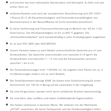
artConcrete hat eine individuelle Steinstruktur und Steinoptik. Es fühlt sich wie
echter Stein an.
artStone-Paneele sind nach der europäischen Klassifizierung nach EN 13501-
1/Klasse A2 s1 d0 (Feuerbeständigkeit und Feuerwiderstandsfähigkeit von
Baumaterialien) in der Baustoffklasse A2 (nicht brennbar) klassifiziert.
Es keine Verformung und Texturverschlechterung im Bereich von -40 bis +120
Grad Celsius. Die Hitzebeständigkeit ist bis zu 800 °C gegeben. Die
„Nichtentflammbarkeit” wird standardmäßig in allen Produktgruppen angeboten.
Es ist kein PVC, MDF oder NATURSTEIN
Unsere Paneele haben je nach Modell unterschiedliche Gewichte pro m² und
Strukturdicken. Die Gewichte unterscheiden sich zwischen 6-10 kg/m², die
Strukturdicken sind zwischen 7 – 12 mm und die Paneelstärken variieren
zwischen 1 bis 4 cm.
Die Paneelabmessungen sind ~130X300 cm. Sie ergeben eine Fläche von ca. 4
m².(Abmessungen ändern sich je nach Modell)
Der Schalldämmwert beträgt 40dB. Sie bieten eine Schallisolierung für einen
Durchschnitt von 100 Hz in Bezug auf die Lautstärke in der Umgebung.
Sie sind UV-geschützt, werden nicht durch schädliche Strahlen beeinträchtigt.
Sie sind dünn, aber stoßfest und haben stoßdämpfende Eigenschaften.
Die Farben verblassen in keinster Weise. Wir arbeiten mit der Weltmarke
„JOTUN” zusammen, die beste Farbqualität und die Farbbeständigkeit liefert