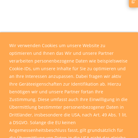
Wir verwenden Cookies um unsere Website zu
optimieren und Ihnen das Wir und unsere Partner
verarbeiten personenbezogene Daten wie beispielsweise
Cookie-IDs, um unsere Inhalte für Sie zu optimieren und
an Ihre Interessen anzupassen. Dabei fragen wir aktiv
Ihre Geräteeigenschaften zur Identifikation ab. Hierzu
benötigen wir und unsere Partner fortan Ihre
Zustimmung. Diese umfasst auch Ihre Einwilligung in die
Übermittlung bestimmter personenbezogener Daten in
Drittländer, insbesondere die USA, nach Art. 49 Abs. 1 lit.
a DSGVO. Solange die EU keinen
Angemessenheitsbeschluss fasst, gilt grundsätzlich für
die Übermittlung von Daten in die USA nicht das gleiche