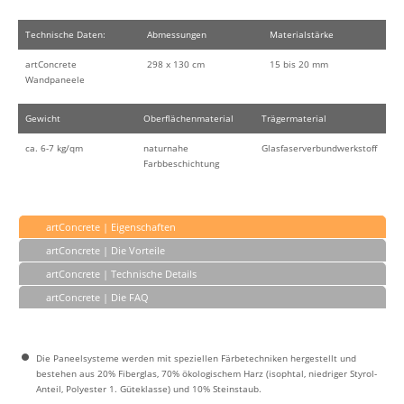
Technische Daten:
Abmessungen
Materialstärke
artConcrete
298 x 130 cm
15 bis 20 mm
Wandpaneele
Gewicht
Oberflächenmaterial
Trägermaterial
ca. 6-7 kg/qm
naturnahe
Glasfaserverbundwerkstoff
Farbbeschichtung
artConcrete | Eigenschaften
artConcrete | Die Vorteile
artConcrete | Technische Details
artConcrete | Die FAQ
Die Paneelsysteme werden mit speziellen Färbetechniken hergestellt und
bestehen aus 20% Fiberglas, 70% ökologischem Harz (isophtal, niedriger Styrol-
Anteil, Polyester 1. Güteklasse) und 10% Steinstaub.