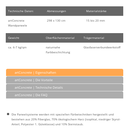
Technische Daten:
Abmessungen
Materialstärke
artConcrete
298 x 130 cm
15 bis 20 mm
Wandpaneele
Gewicht
Oberflächenmaterial
Trägermaterial
ca. 6-7 kg/qm
naturnahe
Glasfaserverbundwerkstoff
Farbbeschichtung
artConcrete | Eigenschaften
artConcrete | Die Vorteile
artConcrete | Technische Details
artConcrete | Die FAQ
Die Paneelsysteme werden mit speziellen Färbetechniken hergestellt und
bestehen aus 20% Fiberglas, 70% ökologischem Harz (isophtal, niedriger Styrol-
Anteil, Polyester 1. Güteklasse) und 10% Steinstaub.