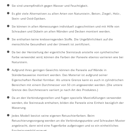
Sie sind unempfindlich gegen Wasser und Feuchtigkeit.
Es gibt viele Alternativen zu allen Arten von Naturstein-, Beton-, Ziegel-, Holz-,
Stein- und Oxid-Optiken.
Sie können in allen Abmessungen individuell zugeschnitten und mit Hilfe von
Schrauben und Dübeln an allen Wänden und Decken montiert werden.
Sie enthalten keine krebserregenden Stoffe. Die Ungefährlichkeit auf die
menschliche Gesundheit und der Umwelt ist zertifiziert.
Da bei der Herstellung der eigentliche Steinstaub anstelle von synthetischer
Farbe verwendet wird, können die Farben der Paneele ebenso variieren wie bei
Naturstein.
Aufgrund ihres geringen Gewichts können die Paneele auf Wände in
Ständerbauweise montiert werden. Das Material ist aufgrund seiner
Eigenschaften flexibel formbar. Als untere Grenze kann es auch in zylindrischen
Bereichen mit einem Durchmesser von 50 cm angewendet werden. (Die untere
Grenze des Durchmessers variiert je nach Art des Produktes.)
Da an den Verbindungsstellen und Fugen spezielle Mastixfüllungen verwendet
werden, die Steinstaub enthalten, bilden die Paneele eine Einheit bezüglich der
Maserung.
Jedes Modell besitzt seine eigenen Retuschierfarben. Beim
Retuschierungsvorgang werden an die Verbindungspunkte und Schrauben Muster
angebracht, dann wird eine Fugenfarbe aufgetragen und so ein einheitliches
Erscheinungsbild erzeugt.