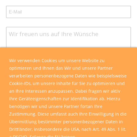
Wir verwenden Cookies um unsere Website zu
optimieren und Ihnen das Wir und unsere Partner
verarbeiten personenbezogene Daten wie beispielsweise
Cookie-IDs, um unsere Inhalte für Sie zu optimieren und
an Ihre Interessen anzupassen. Dabei fragen wir aktiv
Ihre Geräteeigenschaften zur Identifikation ab. Hierzu
benötigen wir und unsere Partner fortan Ihre
Zustimmung. Diese umfasst auch Ihre Einwilligung in die
Übermittlung bestimmter personenbezogener Daten in
Drittländer, insbesondere die USA, nach Art. 49 Abs. 1 lit.
a DSGVO. Solange die EU keinen