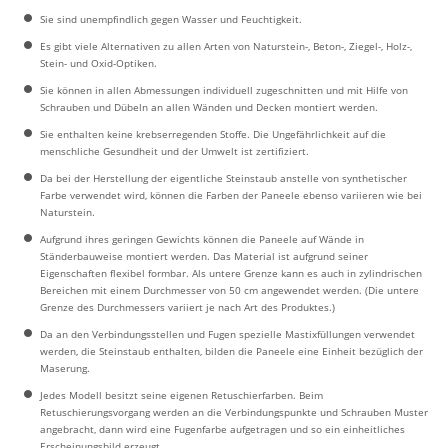
Sie sind unempfindlich gegen Wasser und Feuchtigkeit.
Es gibt viele Alternativen zu allen Arten von Naturstein-, Beton-, Ziegel-, Holz-,
Stein- und Oxid-Optiken.
Sie können in allen Abmessungen individuell zugeschnitten und mit Hilfe von
Schrauben und Dübeln an allen Wänden und Decken montiert werden.
Sie enthalten keine krebserregenden Stoffe. Die Ungefährlichkeit auf die
menschliche Gesundheit und der Umwelt ist zertifiziert.
Da bei der Herstellung der eigentliche Steinstaub anstelle von synthetischer
Farbe verwendet wird, können die Farben der Paneele ebenso variieren wie bei
Naturstein.
Aufgrund ihres geringen Gewichts können die Paneele auf Wände in
Ständerbauweise montiert werden. Das Material ist aufgrund seiner
Eigenschaften flexibel formbar. Als untere Grenze kann es auch in zylindrischen
Bereichen mit einem Durchmesser von 50 cm angewendet werden. (Die untere
Grenze des Durchmessers variiert je nach Art des Produktes.)
Da an den Verbindungsstellen und Fugen spezielle Mastixfüllungen verwendet
werden, die Steinstaub enthalten, bilden die Paneele eine Einheit bezüglich der
Maserung.
Jedes Modell besitzt seine eigenen Retuschierfarben. Beim
Retuschierungsvorgang werden an die Verbindungspunkte und Schrauben Muster
angebracht, dann wird eine Fugenfarbe aufgetragen und so ein einheitliches
Erscheinungsbild erzeugt.