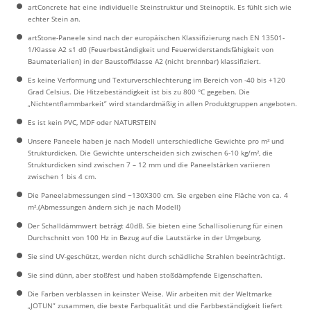
artConcrete hat eine individuelle Steinstruktur und Steinoptik. Es fühlt sich wie
echter Stein an.
artStone-Paneele sind nach der europäischen Klassifizierung nach EN 13501-
1/Klasse A2 s1 d0 (Feuerbeständigkeit und Feuerwiderstandsfähigkeit von
Baumaterialien) in der Baustoffklasse A2 (nicht brennbar) klassifiziert.
Es keine Verformung und Texturverschlechterung im Bereich von -40 bis +120
Grad Celsius. Die Hitzebeständigkeit ist bis zu 800 °C gegeben. Die
„Nichtentflammbarkeit” wird standardmäßig in allen Produktgruppen angeboten.
Es ist kein PVC, MDF oder NATURSTEIN
Unsere Paneele haben je nach Modell unterschiedliche Gewichte pro m² und
Strukturdicken. Die Gewichte unterscheiden sich zwischen 6-10 kg/m², die
Strukturdicken sind zwischen 7 – 12 mm und die Paneelstärken variieren
zwischen 1 bis 4 cm.
Die Paneelabmessungen sind ~130X300 cm. Sie ergeben eine Fläche von ca. 4
m².(Abmessungen ändern sich je nach Modell)
Der Schalldämmwert beträgt 40dB. Sie bieten eine Schallisolierung für einen
Durchschnitt von 100 Hz in Bezug auf die Lautstärke in der Umgebung.
Sie sind UV-geschützt, werden nicht durch schädliche Strahlen beeinträchtigt.
Sie sind dünn, aber stoßfest und haben stoßdämpfende Eigenschaften.
Die Farben verblassen in keinster Weise. Wir arbeiten mit der Weltmarke
„JOTUN” zusammen, die beste Farbqualität und die Farbbeständigkeit liefert