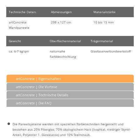
Technische Daten:
Abmessungen
Materialstärke
artConcrete
298 x 127 cm
10 bis 15 mm
Wandpaneele
Gewicht
Oberflächenmaterial
Trägermaterial
ca. 6-7 kg/qm
naturnahe
Glasfaserverbundwerkstoff
Farbbeschichtung
artConcrete | Eigenschaften
artConcrete | Die Vorteile
artConcrete | Technische Details
artConcrete | Die FAQ
Die Paneelsysteme werden mit speziellen Färbetechniken hergestellt und
bestehen aus 20% Fiberglas, 70% ökologischem Harz (isophtal, niedriger Styrol-
Anteil, Polyester 1. Güteklasse) und 10% Steinstaub.