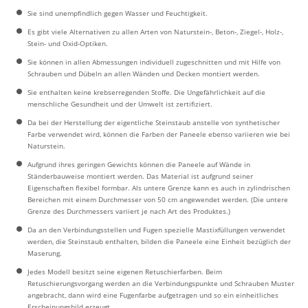
Sie sind unempfindlich gegen Wasser und Feuchtigkeit.
Es gibt viele Alternativen zu allen Arten von Naturstein-, Beton-, Ziegel-, Holz-,
Stein- und Oxid-Optiken.
Sie können in allen Abmessungen individuell zugeschnitten und mit Hilfe von
Schrauben und Dübeln an allen Wänden und Decken montiert werden.
Sie enthalten keine krebserregenden Stoffe. Die Ungefährlichkeit auf die
menschliche Gesundheit und der Umwelt ist zertifiziert.
Da bei der Herstellung der eigentliche Steinstaub anstelle von synthetischer
Farbe verwendet wird, können die Farben der Paneele ebenso variieren wie bei
Naturstein.
Aufgrund ihres geringen Gewichts können die Paneele auf Wände in
Ständerbauweise montiert werden. Das Material ist aufgrund seiner
Eigenschaften flexibel formbar. Als untere Grenze kann es auch in zylindrischen
Bereichen mit einem Durchmesser von 50 cm angewendet werden. (Die untere
Grenze des Durchmessers variiert je nach Art des Produktes.)
Da an den Verbindungsstellen und Fugen spezielle Mastixfüllungen verwendet
werden, die Steinstaub enthalten, bilden die Paneele eine Einheit bezüglich der
Maserung.
Jedes Modell besitzt seine eigenen Retuschierfarben. Beim
Retuschierungsvorgang werden an die Verbindungspunkte und Schrauben Muster
angebracht, dann wird eine Fugenfarbe aufgetragen und so ein einheitliches
Erscheinungsbild erzeugt.