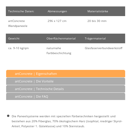
Technische Daten:
Abmessungen
Materialstärke
artConcrete
296 x 127 cm
20 bis 30 mm
Wandpaneele
Gewicht
Oberflächenmaterial
Trägermaterial
ca. 9-10 kg/qm
naturnahe
Glasfaserverbundwerkstoff
Farbbeschichtung
artConcrete | Eigenschaften
artConcrete | Die Vorteile
artConcrete | Technische Details
artConcrete | Die FAQ
Die Paneelsysteme werden mit speziellen Färbetechniken hergestellt und
bestehen aus 20% Fiberglas, 70% ökologischem Harz (isophtal, niedriger Styrol-
Anteil, Polyester 1. Güteklasse) und 10% Steinstaub.