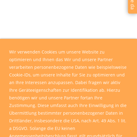
Wir verwenden Cookies um unsere Website zu
optimieren und Ihnen das Wir und unsere Partner
verarbeiten personenbezogene Daten wie beispielsweise
Cookie-IDs, um unsere Inhalte für Sie zu optimieren und
an Ihre Interessen anzupassen. Dabei fragen wir aktiv
Ihre Geräteeigenschaften zur Identifikation ab. Hierzu
benötigen wir und unsere Partner fortan Ihre
Zustimmung. Diese umfasst auch Ihre Einwilligung in die
Übermittlung bestimmter personenbezogener Daten in
Drittländer, insbesondere die USA, nach Art. 49 Abs. 1 lit.
a DSGVO. Solange die EU keinen
Angemessenheitsbeschluss fasst, gilt grundsätzlich für