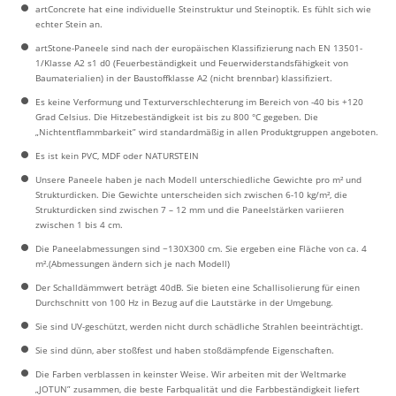
artConcrete hat eine individuelle Steinstruktur und Steinoptik. Es fühlt sich wie
echter Stein an.
artStone-Paneele sind nach der europäischen Klassifizierung nach EN 13501-
1/Klasse A2 s1 d0 (Feuerbeständigkeit und Feuerwiderstandsfähigkeit von
Baumaterialien) in der Baustoffklasse A2 (nicht brennbar) klassifiziert.
Es keine Verformung und Texturverschlechterung im Bereich von -40 bis +120
Grad Celsius. Die Hitzebeständigkeit ist bis zu 800 °C gegeben. Die
„Nichtentflammbarkeit” wird standardmäßig in allen Produktgruppen angeboten.
Es ist kein PVC, MDF oder NATURSTEIN
Unsere Paneele haben je nach Modell unterschiedliche Gewichte pro m² und
Strukturdicken. Die Gewichte unterscheiden sich zwischen 6-10 kg/m², die
Strukturdicken sind zwischen 7 – 12 mm und die Paneelstärken variieren
zwischen 1 bis 4 cm.
Die Paneelabmessungen sind ~130X300 cm. Sie ergeben eine Fläche von ca. 4
m².(Abmessungen ändern sich je nach Modell)
Der Schalldämmwert beträgt 40dB. Sie bieten eine Schallisolierung für einen
Durchschnitt von 100 Hz in Bezug auf die Lautstärke in der Umgebung.
Sie sind UV-geschützt, werden nicht durch schädliche Strahlen beeinträchtigt.
Sie sind dünn, aber stoßfest und haben stoßdämpfende Eigenschaften.
Die Farben verblassen in keinster Weise. Wir arbeiten mit der Weltmarke
„JOTUN” zusammen, die beste Farbqualität und die Farbbeständigkeit liefert