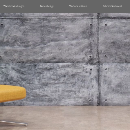
Wandverkleidungen
Bodenbeläge
Wohnraumtüren
RahmenSortiment