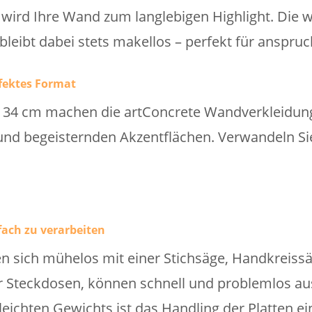
ird Ihre Wand zum langlebigen Highlight. Die 
 bleibt dabei stets makellos – perfekt für anspr
fektes Format
134 cm machen die artConcrete Wandverkleidung
nd begeisternden Akzentflächen. Verwandeln Si
ach zu verarbeiten
en sich mühelos mit einer Stichsäge, Handkreiss
r Steckdosen, können schnell und problemlos a
eichten Gewichts ist das Handling der Platten ei