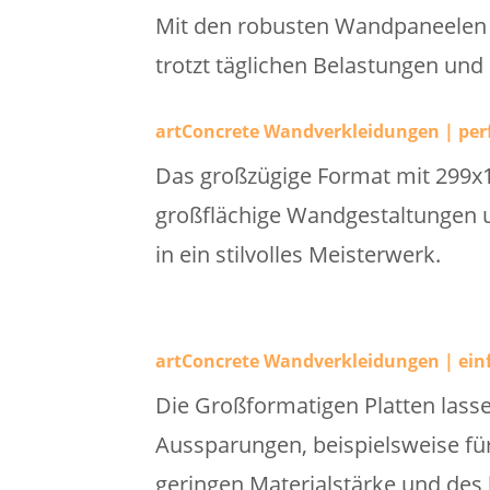
Mit den robusten Wandpaneelen w
trotzt täglichen Belastungen und
artConcrete Wandverkleidungen | per
Das großzügige Format mit 299x
großflächige Wandgestaltungen u
in ein stilvolles Meisterwerk.
artConcrete Wandverkleidungen | einf
Die Großformatigen Platten lass
Aussparungen, beispielsweise fü
geringen Materialstärke und des l