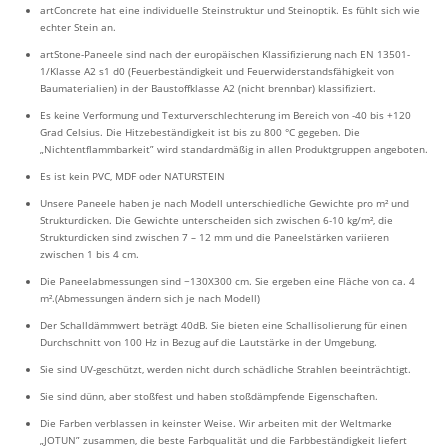
artConcrete hat eine individuelle Steinstruktur und Steinoptik. Es fühlt sich wie
echter Stein an.
artStone-Paneele sind nach der europäischen Klassifizierung nach EN 13501-
1/Klasse A2 s1 d0 (Feuerbeständigkeit und Feuerwiderstandsfähigkeit von
Baumaterialien) in der Baustoffklasse A2 (nicht brennbar) klassifiziert.
Es keine Verformung und Texturverschlechterung im Bereich von -40 bis +120
Grad Celsius. Die Hitzebeständigkeit ist bis zu 800 °C gegeben. Die
„Nichtentflammbarkeit” wird standardmäßig in allen Produktgruppen angeboten.
Es ist kein PVC, MDF oder NATURSTEIN
Unsere Paneele haben je nach Modell unterschiedliche Gewichte pro m² und
Strukturdicken. Die Gewichte unterscheiden sich zwischen 6-10 kg/m², die
Strukturdicken sind zwischen 7 – 12 mm und die Paneelstärken variieren
zwischen 1 bis 4 cm.
Die Paneelabmessungen sind ~130X300 cm. Sie ergeben eine Fläche von ca. 4
m².(Abmessungen ändern sich je nach Modell)
Der Schalldämmwert beträgt 40dB. Sie bieten eine Schallisolierung für einen
Durchschnitt von 100 Hz in Bezug auf die Lautstärke in der Umgebung.
Sie sind UV-geschützt, werden nicht durch schädliche Strahlen beeinträchtigt.
Sie sind dünn, aber stoßfest und haben stoßdämpfende Eigenschaften.
Die Farben verblassen in keinster Weise. Wir arbeiten mit der Weltmarke
„JOTUN” zusammen, die beste Farbqualität und die Farbbeständigkeit liefert