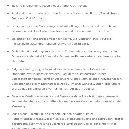
Sie sind unempfindlich gegen Wasser und Feuchtigkeit.
Es gibt viele Alternativen zu allen Arten von Naturstein-, Beton-, Ziegel-, Holz-,
Stein- und Oxid-Optiken.
Sie können in allen Abmessungen individuell zugeschnitten und mit Hilfe von
Schrauben und Dübeln an allen Wänden und Decken montiert werden.
Sie enthalten keine krebserregenden Stoffe. Die Ungefährlichkeit auf die
menschliche Gesundheit und der Umwelt ist zertifiziert.
Da bei der Herstellung der eigentliche Steinstaub anstelle von synthetischer
Farbe verwendet wird, können die Farben der Paneele ebenso variieren wie bei
Naturstein.
Aufgrund ihres geringen Gewichts können die Paneele auf Wände in
Ständerbauweise montiert werden. Das Material ist aufgrund seiner
Eigenschaften flexibel formbar. Als untere Grenze kann es auch in zylindrischen
Bereichen mit einem Durchmesser von 50 cm angewendet werden. (Die untere
Grenze des Durchmessers variiert je nach Art des Produktes.)
Da an den Verbindungsstellen und Fugen spezielle Mastixfüllungen verwendet
werden, die Steinstaub enthalten, bilden die Paneele eine Einheit bezüglich der
Maserung.
Jedes Modell besitzt seine eigenen Retuschierfarben. Beim
Retuschierungsvorgang werden an die Verbindungspunkte und Schrauben Muster
angebracht, dann wird eine Fugenfarbe aufgetragen und so ein einheitliches
Erscheinungsbild erzeugt.