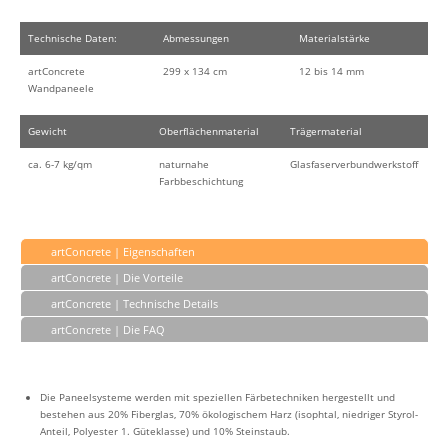
Technische Daten:
Abmessungen
Materialstärke
artConcrete
299 x 134 cm
12 bis 14 mm
Wandpaneele
Gewicht
Oberflächenmaterial
Trägermaterial
ca. 6-7 kg/qm
naturnahe
Glasfaserverbundwerkstoff
Farbbeschichtung
artConcrete | Eigenschaften
artConcrete | Die Vorteile
artConcrete | Technische Details
artConcrete | Die FAQ
Die Paneelsysteme werden mit speziellen Färbetechniken hergestellt und
bestehen aus 20% Fiberglas, 70% ökologischem Harz (isophtal, niedriger Styrol-
Anteil, Polyester 1. Güteklasse) und 10% Steinstaub.