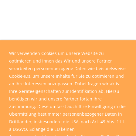
Wir verwenden Cookies um unsere Website zu
optimieren und Ihnen das Wir und unsere Partner
verarbeiten personenbezogene Daten wie beispielsweise
Cookie-IDs, um unsere Inhalte für Sie zu optimieren und
an Ihre Interessen anzupassen. Dabei fragen wir aktiv
Ihre Geräteeigenschaften zur Identifikation ab. Hierzu
benötigen wir und unsere Partner fortan Ihre
Zustimmung. Diese umfasst auch Ihre Einwilligung in die
Übermittlung bestimmter personenbezogener Daten in
Drittländer, insbesondere die USA, nach Art. 49 Abs. 1 lit.
a DSGVO. Solange die EU keinen